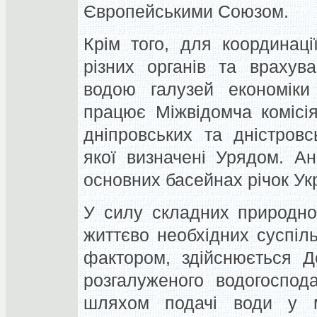
Європейськими Союзом.
Крім того, для координаці
різних органів та врахув
водою галузей економіки 
працює Міжвідомча комісі
дніпровських та дністров
якої визначені Урядом. Ан
основних басейнах річок Ук
У силу складних природно
життєво необхідних суспіл
фактором, здійснюється Д
розгалуженого водогоспода
шляхом подачі води у ма