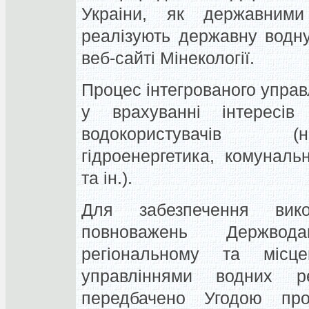
Украіни, як дeржавни
рeалізують дeржавну водну
веб-сайті Мінекології.
Процес інтегрованого упра
у врахуванні інтересів
водокористувачів (н
гідроенергетика, комуналь
та ін.).
Для забезпечення вико
повноважень Держвод
регіональному та місц
управліннями водних ре
передбачено Угодою пр