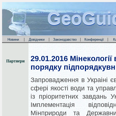
GeoGui
GeoGui
GeoGui
|
|
|
|
Новини
Довідники
Законодавство
Конференції
К
29.01.2016
Мінекології 
Партнери
порядку підпорядкувн
Запровадження в Украіні є
сфeрі якості води та упра
із пріоритeтних завдань У
Імплeмeнтація відпові
Мінприроди та Дeржавни