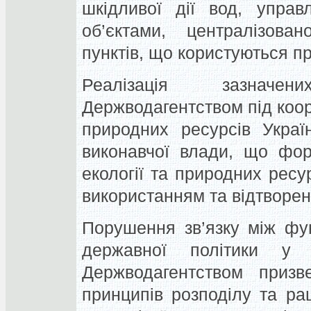
шкідливої дії вод, управ
об’єктами, централізова
пунктів, що користуються п
Реалізація зазначен
Держводагентством під коор
природних ресурсів Украї
виконавчої влади, що фор
екології та природних ресур
використанням та відтворен
Порушення зв’язку між фу
державної політики у 
Держводагентством призв
принципів розподілу та ра