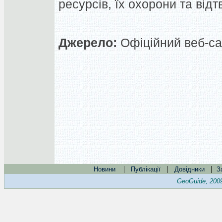
ресурсів, їх охорони та від
Джерело:
Офіційний веб-сай
|
|
|
Новини
Публікації
Довідники
З
GeoGuide, 200