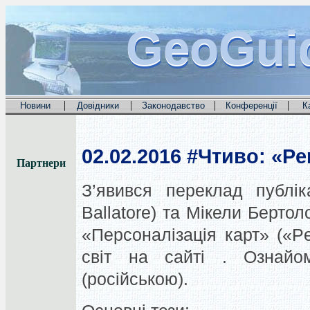
GeoGui
GeoGui
GeoGui
|
|
|
|
Новини
Довідники
Законодавство
Конференції
К
02.02.2016
#Чтиво: «Per
Партнери
З’явився переклад публік
Ballatore) та Мікели Бертоло
«Персоналізація карт» («P
світ на сайті . Ознай
(російською).