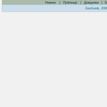
|
|
|
Новини
Публікації
Довідники
З
GeoGuide, 200