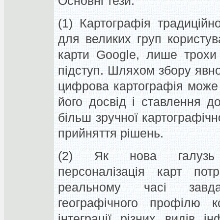
Основні тези:
(1) Картографія традиційн
для великих груп користув
карти Google, лише трохи
підступ. Шляхом збору явно
цифрова картографія може 
його досвід і ставлення 
більш зручної картографічн
прийняття рішень.
(2) Як нова галузь 
персоналізація карт пот
реальному часі завда
географічного профілю ко
інтеграції різних видів інф