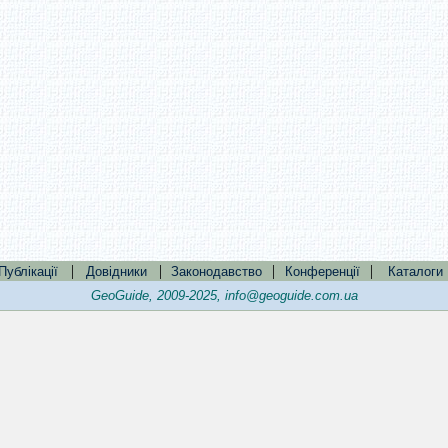
|
|
|
|
Публікації
Довідники
Законодавство
Конференції
Каталоги
GeoGuide, 2009-2025,
info@geoguide.com.ua