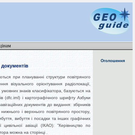
цінам
Оголошення
 документів
ються при плануванні структури повітряного
ня візуального орієнтування радіолокації,
ь умовних знаків класифікатора, базуються на
в (dfc.iml) і картографічного шрифту Азбуки
авігаційних документів до видання: збірників
 нижнього і верхнього повітряного простору,
ибуття, вибуття і посадки та інших графічних
 цивільної авіації (ІКАО): "Керівництво по
ора можна на сторінці .