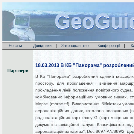
GeoGui
GeoGui
GeoGui
|
|
|
|
Новини
Довідники
Законодавство
Конференції
К
18.03.2013
В КБ "Панорама" розроблений 
Партнери
В КБ "Панорама" розроблений єдиний класифікат
простору, для прокладення і вивчення маршрут
прокладення ліній положення повітряного судна, 
комбінованих інформаційних умовних знаках, ств
Морзе (morse.ttf). Використання бібліотеки умов
аеронавігаційних даних, каталогів посадкових (в
радіонавігаційних карт класу G (карт місцевих п
документів авіаційної галузі. Класифікатор пі
аеронавігаційних картах", Doc 8697-AN/889/2, До