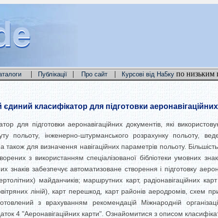
de
de
de
|
|
|
по низьким 
аталоги
Публікації
Про сайт
Курсові від На5ку
єдиний класифікатор для підготовки аеронавігаційних
ор для підготовки аеронавігаційних документів, які використову
у польоту, інженерно-штурманського розрахунку польоту, веден
а також для визначення навігаційних параметрів польоту. Більшіст
орених з використанням спеціалізованої бібліотеки умовних знакі
них знаків забезпечує автоматизоване створення і підготовку аерон
ертолітних) майданчиків; маршрутних карт, радіонавігаційних карт
овітряних ліній), карт перешкод, карт районів аеродромів, схем пр
дготовлений з врахуванням рекомендацій Міжнародній організації
даток 4 "Аеронавігаційних карти". Ознайомитися з описом класифікат