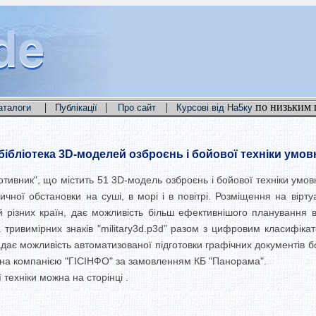
de
de
de
|
|
|
по низьким 
аталоги
Публікації
Про сайт
Курсові від На5ку
бібліотека 3D-моделей озброєнь і бойової техніки умо
Противник", що містить 51 3D-модель озброєнь і бойової техніки умо
чної обстановки на суші, в морі і в повітрі. Розміщення на вірт
мій різних країн, дає можливість більш ефективнішого планування 
 тривимірних знаків "military3d.p3d" разом з цифровим класифікат
адає можливість автоматизованої підготовки графічних документів бо
ана компанією "ГІСІНФО" за замовленням КБ "Панорама".
 техніки можна на сторінці .