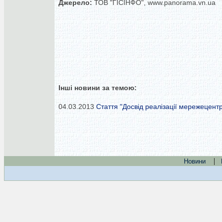
Джерело:
ТОВ "ГІСІНФО", www.panorama.vn.ua
Інші новини за темою:
04.03.2013
Стаття "Досвід реалізації мережецент
|
Новини