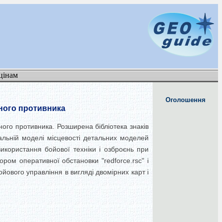
цінам
Оголошення
вного противника
вного противника. Розширена бібліотека знаків
уальній моделі місцевості детальних моделей
використання бойової техніки і озброєнь при
ором оперативної обстановки "redforce.rsc" і
йового управління в вигляді двомірних карт і