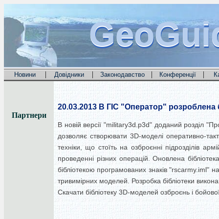
GeoGui
GeoGui
GeoGui
|
|
|
|
Новини
Довідники
Законодавство
Конференції
К
20.03.2013
В ГІС "Оператор" розроблена 
Партнери
В новій версії "military3d.p3d" доданий розділ "
дозволяє створювати 3D-моделі оперативно-такти
техніки, що стоїть на озброєнні підрозділів ар
проведенні різних операцій. Оновлена бібліотека
бібліотекою програмованих знаків "rscarmy.iml" н
тривимірних моделей. Розробка бібліотеки викон
Скачати бібліотеку 3D-моделей озброєнь і бойової