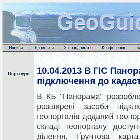
GeoGui
GeoGui
GeoGui
|
|
|
|
Новини
Довідники
Законодавство
Конференції
К
10.04.2013
В ГІС Панор
Партнери
підключення до кадаст
В КБ "Панорама" розроблен
розширені засоби підкл
геопорталів доданий геопо
складі геопорталу досту
ділення, Ґрунтова кар