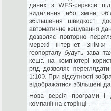
даних з WFS-сервісів під
видалення або зміни об'є
збільшення швидкості до
автоматичне кешування дан
дозволяє повторно перегля
мережі Інтернет. Знімки
геопорталу будуть завант
кеша на комп'ютері корис
ряд дозволяє переглядати
1:100. При відсутності зоб
відображатися збільшені да
Нова версія програми і д
компанії на сторінці .