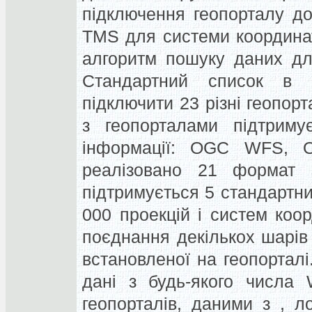
підключення геопорталу д
TMS для системи координа
алгоритм пошуку даних дл
Стандартний список в 
підключити 23 різні геопорт
з геопорталами підтриму
інформації: OGC WFS
реалізовано 21 формат з
підтримується 5 стандартн
000 проекцій і систем коо
поєднання декількох шарів
встановленої на геопорталі
дані з будь-якого числа 
геопорталів, даними з , 