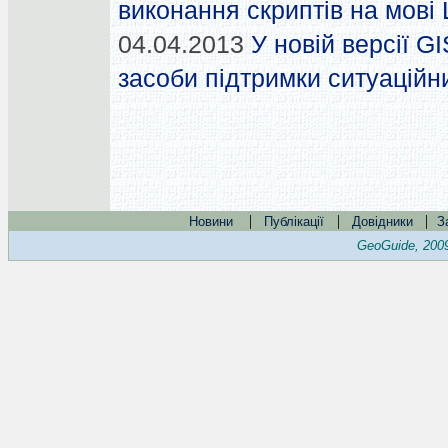
виконання скриптів на мові 
04.04.2013
У новій версії G
засоби підтримки ситуаційн
|
|
|
Новини
Публікації
Довідники
З
GeoGuide, 200