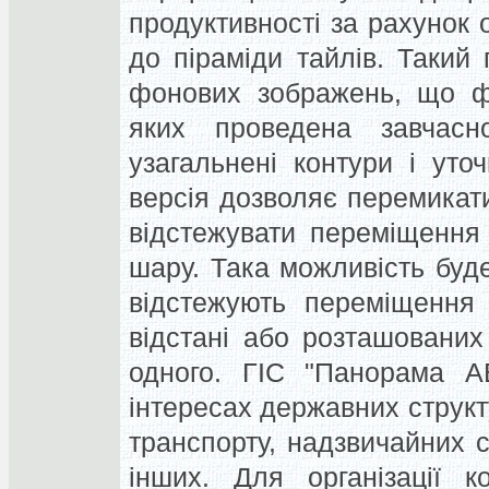
продуктивності за рахунок о
до піраміди тайлів. Такий 
фонових зображень, що фо
яких проведена завчасно
узагальнені контури і уто
версія дозволяє перемикат
відстежувати переміщення 
шару. Така можливість буд
відстежують переміщення 
відстані або розташованих
одного. ГІС "Панорама А
інтересах державних структ
транспорту, надзвичайних с
інших. Для організації к