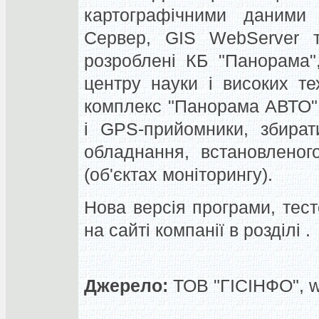
картографічними даними 
Сервер, GIS WebServer та
розроблені КБ "Панорама"
центру науки і високих т
комплекс "Панорама АВТО"
і GPS-прийомники, збират
обладнання, встановленог
(об'єктах моніторингу).
Нова версія програми, тест
на сайті компанії в розділі .
Джерело:
ТОВ "ГІСІНФО", 