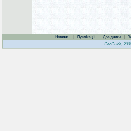
|
|
|
Новини
Публікації
Довідники
З
GeoGuide, 200