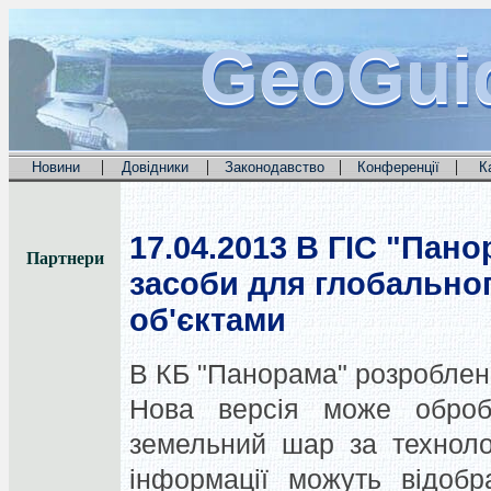
GeoGui
GeoGui
GeoGui
|
|
|
|
Новини
Довідники
Законодавство
Конференції
К
17.04.2013
В ГІС "Пано
Партнери
засоби для глобально
об'єктами
В КБ "Панорама" розроблена
Нова версія може оброб
земельний шар за технолог
інформації можуть відобр