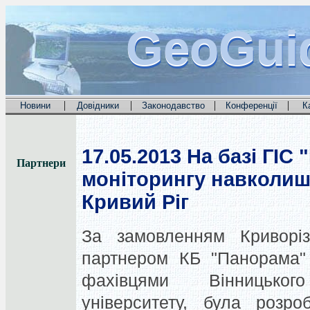
GeoGui
GeoGui
GeoGui
|
|
|
|
Новини
Довідники
Законодавство
Конференції
К
17.05.2013
На базі ГІС 
Партнери
моніторингу навколиш
Кривий Ріг
За замовленням Криворізь
партнером КБ "Панорама" 
фахівцями Вінницьког
університету, була розро