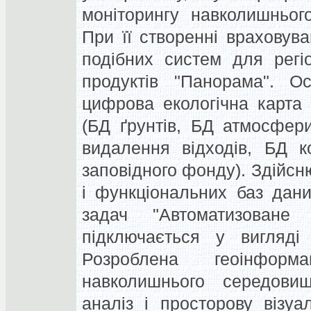
моніторингу навколишньог
При її створенні враховув
подібних систем для регі
продуктів "Панорама". О
цифрова екологічна карта 
(БД ґрунтів, БД атмосфер
видалення відходів, БД к
заповідного фонду). Здійсн
і функціональних баз дан
задач "Автоматизоване
підключається у вигляді
Розроблена геоінформ
навколишнього середовищ
аналіз і просторову візуа