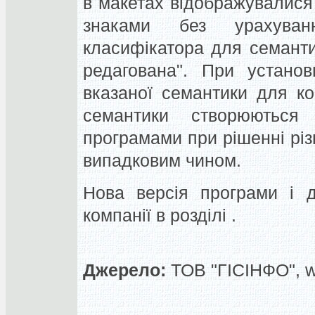
в макетах відображувалис
знаками без урахуван
класифікатора для семанти
редагована". При установ
вказаної семантики для ко
семантики створюються
програмами при рішенні різ
випадковим чином.
Нова версія програми і д
компанії в розділі .
Джерело:
ТОВ "ГІСІНФО", 