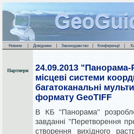
GeoGui
GeoGui
GeoGui
|
|
|
|
Новини
Довідники
Законодавство
Конференції
К
24.09.2013
"Панорама-Р
Партнери
місцеві системи коорд
багатоканальні мульти
формату GeoTIFF
В КБ "Панорама" розробле
завданні "Перетворення пр
створення вихідного раст