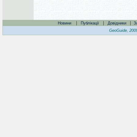
|
|
|
Новини
Публікації
Довідники
З
GeoGuide, 200