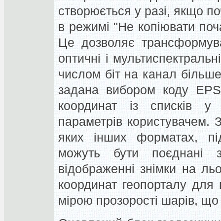
створюється у разі, якщо п
в режимі "Не копіювати по
Це дозволяє трансформува
оптичні і мультиспектральні
числом біт на канал більш
задана вибором коду EPS
координат із списків 
параметрів користувачем. З
яких інших форматах, пі
можуть бути поєднані 
відображенні знімки на л
координат геопорталу для
мірою прозорості шарів, що