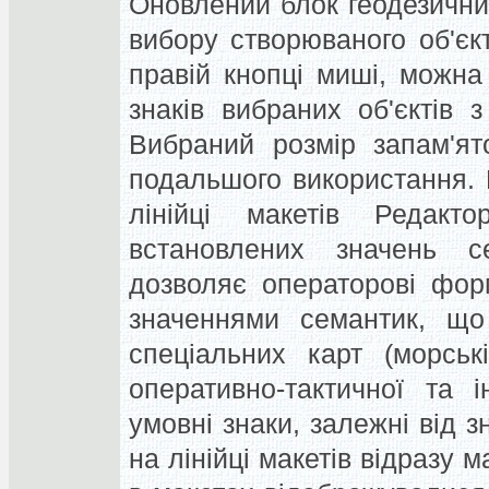
Оновлений блок геодезични
вибору створюваного об'єк
правій кнопці миші, можна
знаків вибраних об'єктів 
Вибраний розмір запам'ят
подальшого використання. П
лінійці макетів Редакт
встановлених значень с
дозволяє операторові форм
значеннями семантик, що
спеціальних карт (морській
оперативно-тактичної та 
умовні знаки, залежні від з
на лінійці макетів відразу м