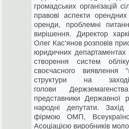
громадських організацій с
правові аспекти орендних 
оренди, проблемні питан
вирішення. Директор харкі
Олег Кас'янов розповів при
юридичних департаментах а
створення систем облік
своєчасного виявлення "
структури на заході
голови Держземагенст
представники Державної р
народні депутати. Захід
фірмою ОМП, Всеукраїнс
Асоціацією виробників моло