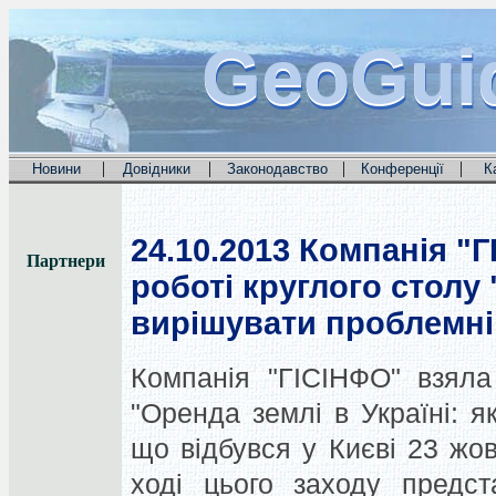
GeoGui
GeoGui
GeoGui
|
|
|
|
Новини
Довідники
Законодавство
Конференції
К
24.10.2013
Компанія "Г
Партнери
роботі круглого столу 
вирішувати проблемні
Компанія "ГІСІНФО" взяла
"Оренда землі в Україні: я
що відбувся у Києві 23 жовт
ході цього заходу предст