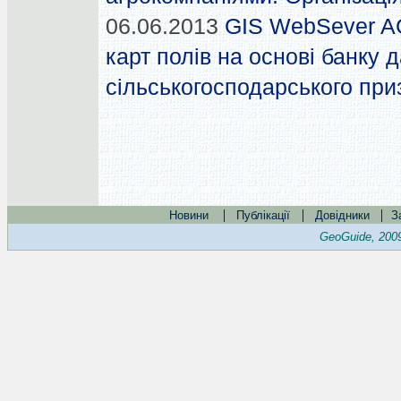
06.06.2013
GIS WebSever A
карт полів на основі банку 
сільськогосподарського пр
|
|
|
Новини
Публікації
Довідники
З
GeoGuide, 200