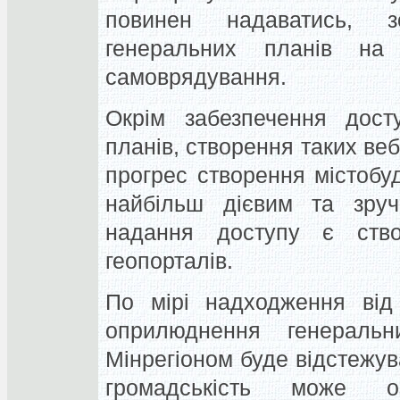
повинен надаватись, 
генеральних планів на 
самоврядування.
Окрім забезпечення дост
планів, створення таких веб
прогрес створення містобуд
найбільш дієвим та зруч
надання доступу є ство
геопорталів.
По мірі надходження від 
оприлюднення генеральн
Мінрегіоном буде відстежув
громадськість може о