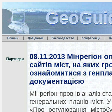
GeoGui
GeoGui
GeoGui
|
|
|
|
Новини
Довідники
Законодавство
Конференції
К
08.11.2013
Мінрегіон о
Партнери
сайтів міст, на яких г
ознайомитися з генпл
документацією
Мінрегіон пров ів аналіз ст
генеральних планів міст. У
«Про регулювання містобу