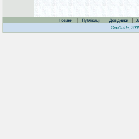
|
|
|
Новини
Публікації
Довідники
З
GeoGuide, 200