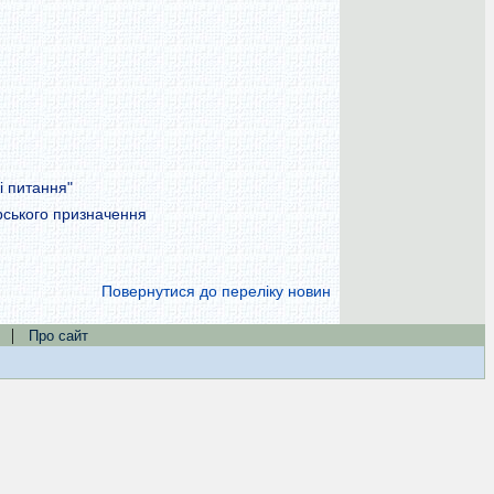
і питання"
рського призначення
Повернутися до переліку новин
|
Про сайт