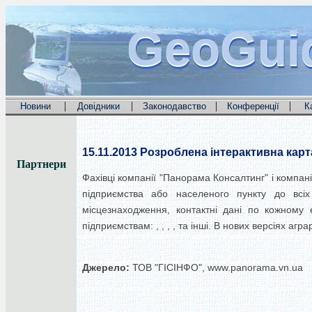
GeoGui
GeoGui
GeoGui
|
|
|
|
Новини
Довідники
Законодавство
Конференції
К
15.11.2013
Розроблена інтерактивна карт
Партнери
Фахівці компанії "Панорама Консалтинг" і компані
підприємства або населеного пункту до всіх
місцезнаходження, контактні дані по кожному 
підприємствам: , , , , та інші. В нових версіях аг
Джерело:
ТОВ "ГІСІНФО", www.panorama.vn.ua