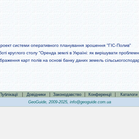
 проект системи оперативного планування зрошення "ГІС-Полив"
оті круглого столу "Оренда землі в Україні: як вирішувати проблемн
раження карт полів на основі банку даних земель сільськогоспода
|
|
|
|
Публікації
Довідники
Законодавство
Конференції
Каталоги
GeoGuide, 2009-2025,
info@geoguide.com.ua