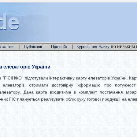
de
de
de
|
|
|
по низьким 
аталоги
Публікації
Про сайт
Курсові від На5ку
а елеваторів України
ї "ГІСІНФО" підготували інтерактивну карту елеваторів України. Кар
 елеваторів, отримати достовірну інформацію про потужності
елеватору. Дана карта входитиме в комплект постачання аграр
рарних ГІС планується реалізувати облік руху готової продукції на еле