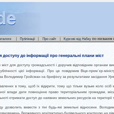
de
de
de
|
|
|
по низьким 
аталоги
Публікації
Про сайт
Курсові від На5ку
 доступу до інформації про генеральні плани міст
 міст для доступу громадськості і доручив відповідним органам в
лічності цієї інформації. Про це повідомив Віце-прем`єр-міністр
ва Володимир Гройсман на брифінгу за результатами засідання Уря
цікавлених в тому, щоб їх відкрити, тому що тільки вузьке коло о
авної влади дати повноцінне право територіальним громадам, мі
ьноті отримати доступ до наявних земельних ресурсів на території ті
ду дозволить вивести з тіні будь-які земельні відносини. Воло
вноважень Державного архітектурно-будівельного контролю на ріве