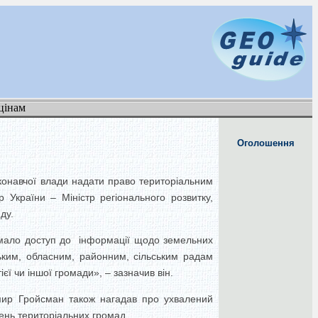
цінам
Оголошення
иконавчої влади надати право територіальним
 України – Міністр регіонального розвитку,
ду.
сіб мало доступ до інформації щодо земельних
ським, обласним, районним, сільським радам
єї чи іншої громади», – зазначив він.
димир Гройсман також нагадав про ухвалений
нь територіальних громад .