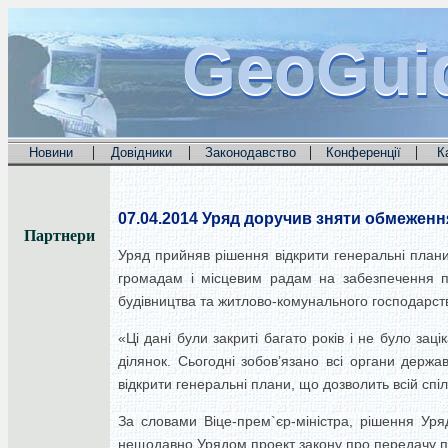
GeoGui
GeoGui
GeoGui
|
|
|
|
Новини
Довідники
Законодавство
Конференції
К
07.04.2014
Уряд доручив зняти обмеження
Партнери
Уряд прийняв рішення відкрити генеральні плани
громадам і місцевим радам на забезпечення пуб
будівництва та житлово-комунального господарст
«Ці дані були закриті багато років і не було за
ділянок. Сьогодні зобов’язано всі органи держ
відкрити генеральні плани, що дозволить всій спіл
За словами Віце-прем`єр-міністра, рішення Уря
нещодавно Урядом проект закону про передачу по