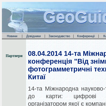
GeoGui
GeoGui
GeoGui
|
|
|
|
Новини
Довідники
Законодавство
Конференції
К
08.04.2014
14-та Міжна
Партнери
конференція "Від знім
фотограмметричні техн
Китаї
14-та Міжнародна науково-
до карти: цифрові фот
організатором якої є компан