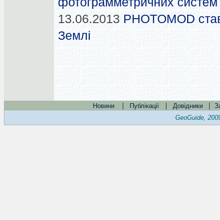
фотограмметричних систем
13.06.2013
PHOTOMOD став 
Землі
|
|
|
Новини
Публікації
Довідники
З
GeoGuide, 200