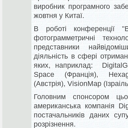
виробник програмного заб
жовтня у Китаї.
В роботі конференції "
фотограмметричні техноло
представники найвідомі
діяльність в сфері отрима
яких, наприклад: Digital
Space (Франція), Hexago
(Австрія), VisionMap (Ізраіль
Головним спонсором цьог
американська компанія Dig
постачальників даних суп
розрізнення.