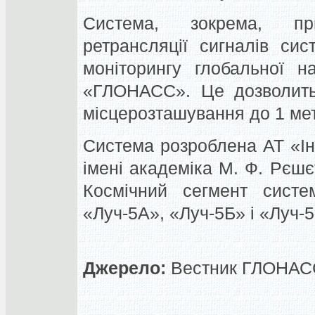
Система, зокрема, пр
ретрансляції сигналів сис
моніторингу глобальної на
«ГЛОНАСС». Це дозволить 
місцерозташування до 1 ме
Система розроблена АТ «Ін
імені академіка М. Ф. Рєш
Космічний сегмент систе
«Луч-5А», «Луч-5Б» і «Луч-
Джерело:
Вестник ГЛОНАСС,