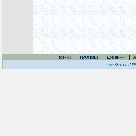
|
|
|
Новини
Публікації
Довідники
З
GeoGuide, 200