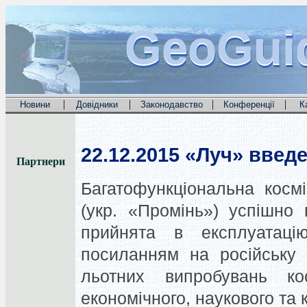
GeoGui
GeoGui
GeoGui
|
|
|
|
Новини
Довідники
Законодавство
Конференції
К
22.12.2015
«Луч» введе
Партнери
Багатофункціональна косм
(укр. «Промінь») успішно
прийнята в експлуатац
посиланням на російську 
льотних випробувань кос
економічного, наукового та