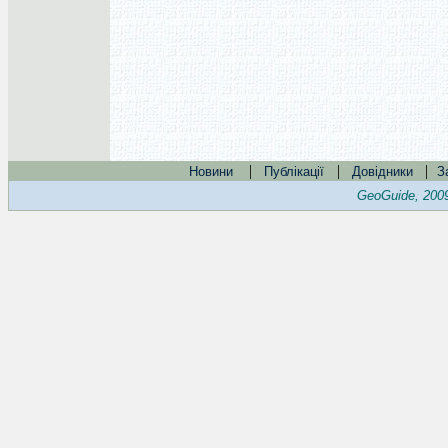
|
|
|
Новини
Публікації
Довідники
З
GeoGuide, 200