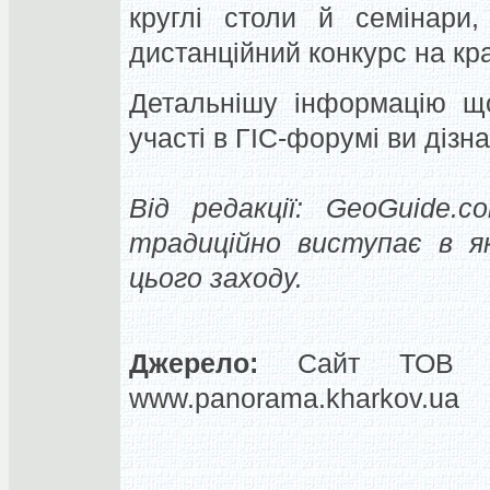
круглі столи й семінари,
дистанційний конкурс на кр
Детальнішу інформацію що
участі в ГІС-форумі ви дізна
Від редакції: GeoGuide.c
традиційно виступає в я
цього заходу.
Джерело:
Сайт ТОВ «ГІ
www.panorama.kharkov.ua