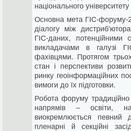
національного університету і
Основна мета ГІС-форуму-20
діалогу між дистриб'ютор
ГІС-даних, потенційними 
викладачами в галузі ГІС
фахівцями. Протягом трьо
стан і перспективи розвит
ринку геоінформаційних пос
вимоги до їх підготовки.
Робота форуму традиційно 
напрямів – освіти, н
виокремлюється певний д
пленарні й секційні засі