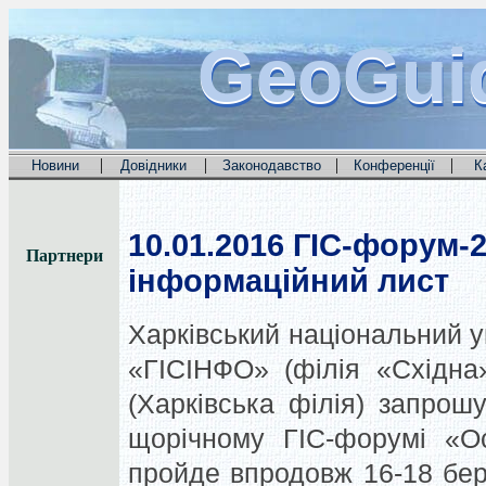
GeoGui
GeoGui
GeoGui
|
|
|
|
Новини
Довідники
Законодавство
Конференції
К
10.01.2016
ГІС-форум-20
Партнери
інформаційний лист
Харківський національний ун
«ГІСІНФО» (філія «Східна»,
(Харківська філія) запрошу
щорічному ГІС-форумі «Ос
пройде впродовж 16-18 бере