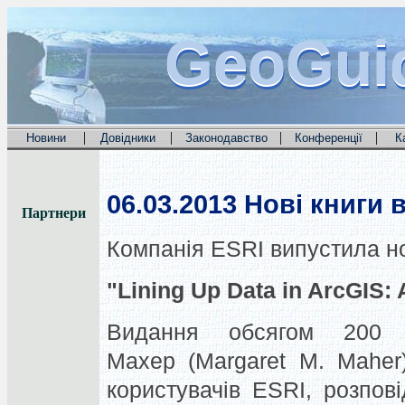
GeoGui
GeoGui
GeoGui
|
|
|
|
Новини
Довідники
Законодавство
Конференції
К
06.03.2013
Нові книги в
Партнери
Компанія ESRI випустила нов
"Lining Up Data in ArcGIS: 
Видання обсягом 200 с
Махер (Margaret M. Maher
користувачів ESRI, розпов