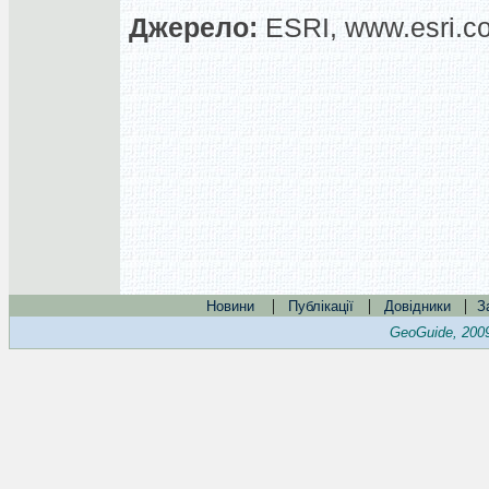
Джерело:
ESRI, www.esri.c
|
|
|
Новини
Публікації
Довідники
З
GeoGuide, 200