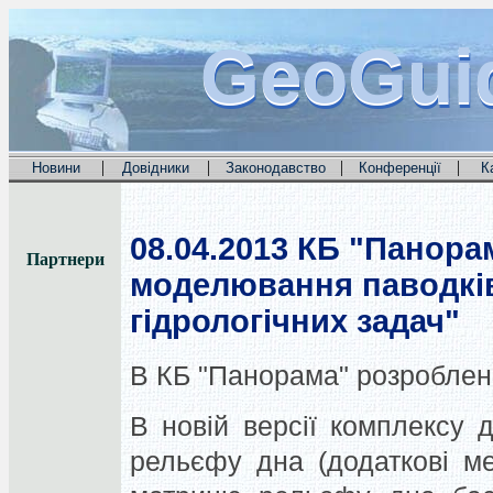
GeoGui
GeoGui
GeoGui
|
|
|
|
Новини
Довідники
Законодавство
Конференції
К
08.04.2013
КБ "Панорам
Партнери
моделювання паводків
гідрологічних задач"
В КБ "Панорама" розроблени
В новій версії комплексу 
рельєфу дна (додаткові м