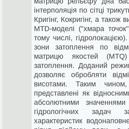
матрицю рельєфу дна басе
інтерполяція по сітці трику
Кригінг, Кокригінг, а також
MTD-моделі ("хмара точок
тому числі, гідролокацією
зони затоплення по відм
матрицю якостей (MTQ)
затоплення. Доданий режим
дозволяє обробляти відмі
висотами. Таким чином,
представлені як відносними
абсолютними значеннями 
гідрологічних задач з
характеристик водонаповн