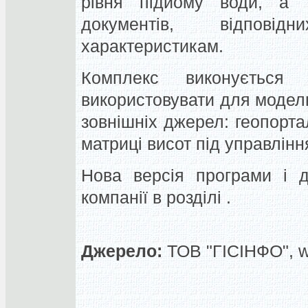
рівня підйому води, а 
документів, відпові
характеристикам.
Комплекс виконуєтьс
використовувати для моделю
зовнішніх джерел: геопортал
матриці висот під управлінн
Нова версія програми і д
компанії в розділі .
Джерело:
ТОВ "ГІСІНФО", 