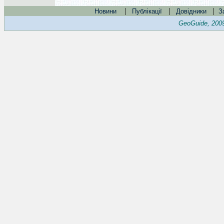
|
|
|
Новини
Публікації
Довідники
З
GeoGuide, 200