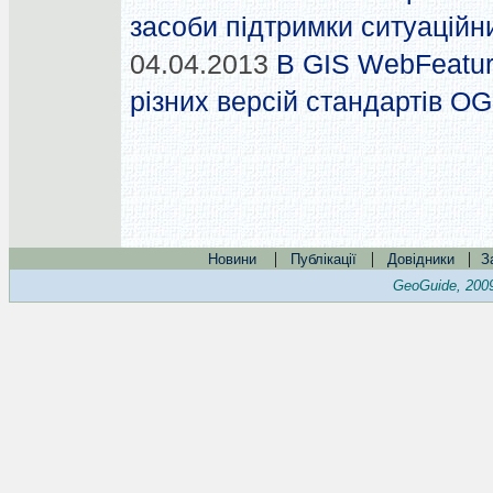
засоби підтримки ситуаційн
04.04.2013
В GIS WebFeatur
різних версій стандартів O
|
|
|
Новини
Публікації
Довідники
З
GeoGuide, 200