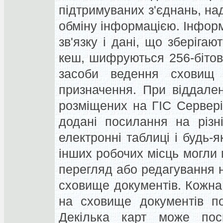
підтримуваних з'єднань, над
обміну інформацією. Інфор
зв'язку і дані, що зберігаю
кеш, шифруються 256-бітов
засоби ведення сховищ 
призначення. При віддален
розміщених на ГІС Сервері,
додані посилання на різні
електронні таблиці і будь-я
інших робочих місць могли 
перегляд або редагування н
сховище документів. Кожна
на сховище документів по 
Декілька карт може пос