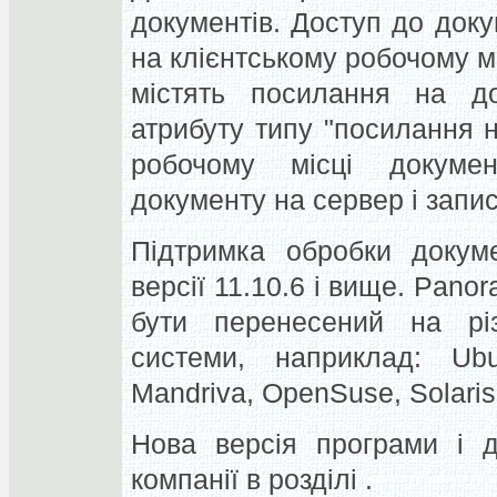
документів. Доступ до доку
на клієнтському робочому мі
містять посилання на до
атрибуту типу "посилання н
робочому місці докуме
документу на сервер і запис
Підтримка обробки докуме
версії 11.10.6 і вище. Pano
бути перенесений на різ
системи, наприклад: Ubun
Mandriva, OpenSuse, Solaris
Нова версія програми і д
компанії в розділі .