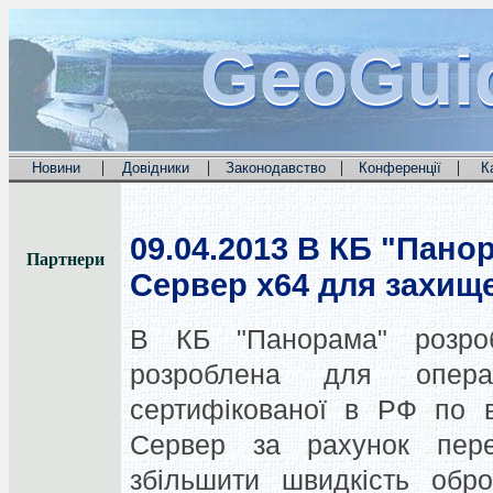
GeoGui
GeoGui
GeoGui
|
|
|
|
Новини
Довідники
Законодавство
Конференції
К
09.04.2013
В КБ "Панор
Партнери
Сервер x64 для захище
В КБ "Панорама" розроб
розроблена для опер
сертифікованої в РФ по в
Сервер за рахунок пере
збільшити швидкість обро