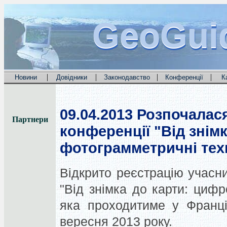
GeoGui
GeoGui
GeoGui
|
|
|
|
Новини
Довідники
Законодавство
Конференції
К
09.04.2013
Розпочалася
Партнери
конференції "Від знім
фотограмметричні техн
Відкрито реєстрацію учасни
"Від знімка до карти: цифр
яка проходитиме у Франці
вересня 2013 року.