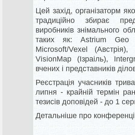
Цей захід, організаторм яко
традиційно збирає пред
виробників знімального об
таких як: Astrium Geo (
Microsoft/Vexel (Австрія)
VisionMap (Ізраіль), Inte
вчених і представників ділови
Реєстрація учасників трив
липня - крайній термін ран
тезисів доповідей - до 1 сер
Детальніше про конференці