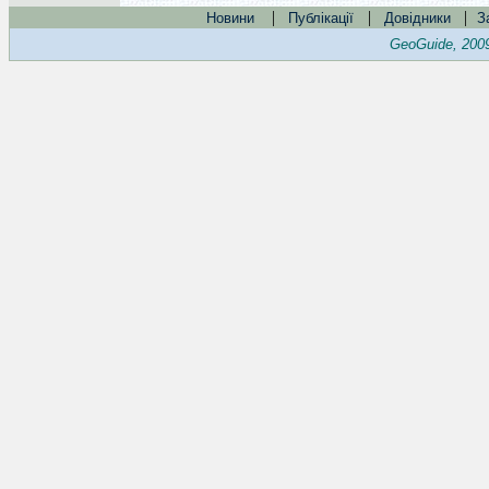
|
|
|
Новини
Публікації
Довідники
З
GeoGuide, 200