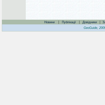
|
|
|
Новини
Публікації
Довідники
З
GeoGuide, 200