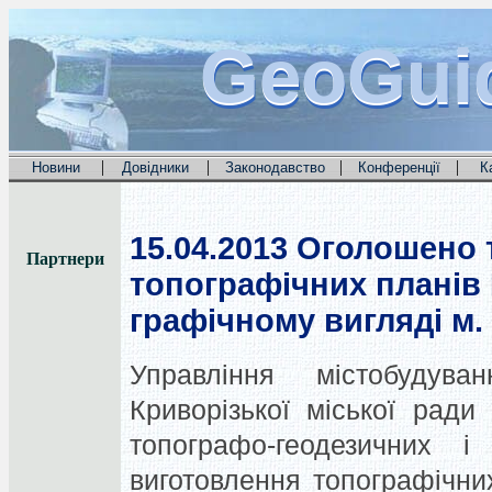
GeoGui
GeoGui
GeoGui
|
|
|
|
Новини
Довідники
Законодавство
Конференції
К
15.04.2013
Оголошено т
Партнери
топографічних планів 
графічному вигляді м.
Управління містобудува
Криворізької міської рад
топографо-геодезичних і
виготовлення топографічни