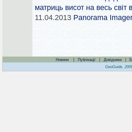
матриць висот на весь світ
11.04.2013
Panorama Imager
|
|
|
Новини
Публікації
Довідники
З
GeoGuide, 200