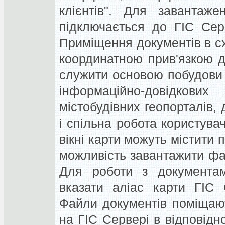
клієнтів". Для завантаж
підключається до ГІС Серв
Приміщення документів в с
координатною прив'язкою д
служити основою побудови 
інформаційно-довідков
містобудівних геопорталів,
і спільна робота користувач
вікні карти можуть містити
можливість завантажити фа
Для роботи з документа
вказати аліас карти ГІС
Файли документів поміщаю
на ГІС Сервері в відповідн