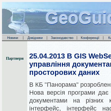
GeoGui
GeoGui
GeoGui
|
|
|
|
Новини
Довідники
Законодавство
Конференції
К
25.04.2013
В GIS WebSe
Партнери
управління документа
просторових даних
В КБ "Панорама" розроблени
Нова версія програми дає 
документами на різних к
інтерфейс, інтерфейс нас