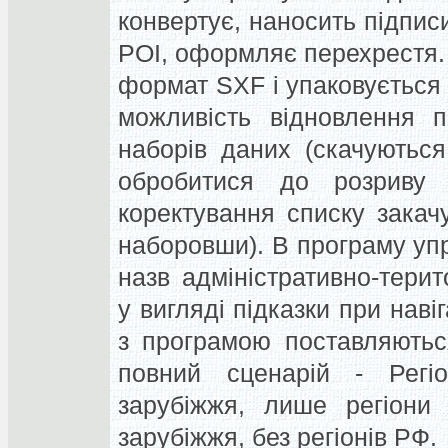
конвертує, наносить підписи
POI, оформляє перехрестя. К
формат SXF і упаковується 
можливість відновлення п
наборів даних (скачуються
обробитися до розриву з
коректування списку закач
наборовши). В програму уп
назв адміністративно-тери
у вигляді підказки при наві
з програмою поставляютьс
повний сценарій - Регі
зарубіжжя, лише регіони 
зарубіжжя, без регіонів РФ.