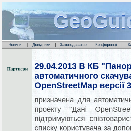
GeoGui
GeoGui
GeoGui
|
|
|
|
Новини
Довідники
Законодавство
Конференції
К
29.04.2013
В КБ "Панор
Партнери
автоматичного скачува
OpenStreetMap версії 3
призначена для автоматичн
проекту "Дані OpenStr
підтримуються співтовари
списку користувача за допо