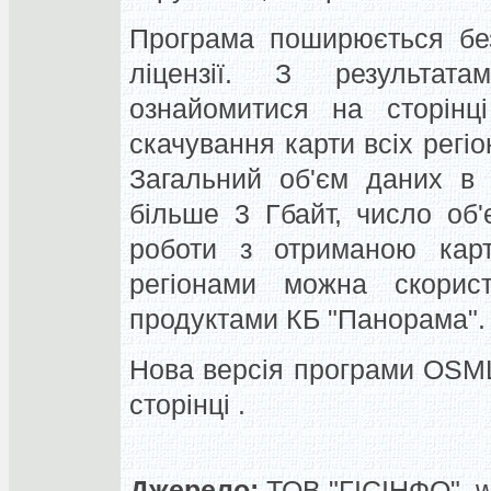
Програма поширюється без
ліцензії. З результа
ознайомитися на сторінц
скачування карти всіх регіо
Загальний об'єм даних в
більше 3 Гбайт, число об'
роботи з отриманою кар
регіонами можна скорис
продуктами КБ "Панорама".
Нова версія програми OSML
сторінці .
Джерело:
ТОВ "ГІСІНФО", 