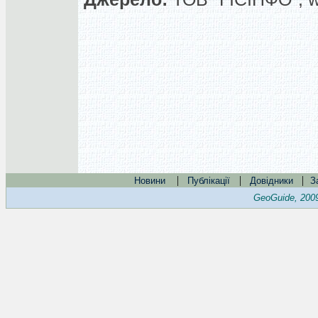
|
|
|
Новини
Публікації
Довідники
З
GeoGuide, 200