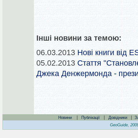
Інші новини за темою:
06.03.2013
Нові книги від E
05.02.2013
Стаття "Становл
Джека Денжермонда - през
|
|
|
Новини
Публікації
Довідники
З
GeoGuide, 200