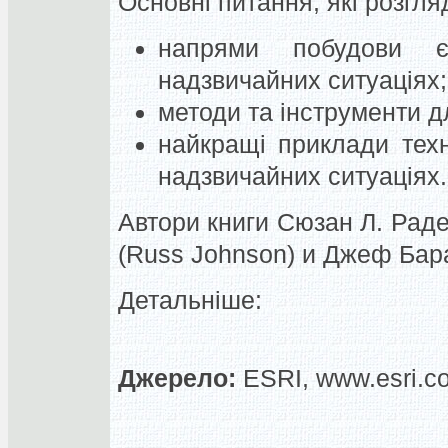
Основні питання, які розгля
напрями побудови є
надзвичайних ситуаціях;
методи та інструменти дл
найкращі приклади техн
надзвичайних ситуаціях.
Автори книги Сюзан Л. Раде
(Russ Johnson) и Джеф Баран
Детальніше:
Джерело:
ESRI, www.esri.c