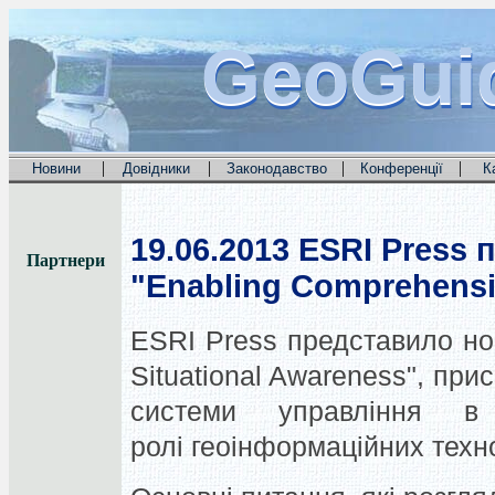
GeoGui
GeoGui
GeoGui
|
|
|
|
Новини
Довідники
Законодавство
Конференції
К
19.06.2013
ESRI Press 
Партнери
"Enabling Comprehensi
ESRI Press представило но
Situational Awareness", пр
системи управління в
ролі геоінформаційних техно