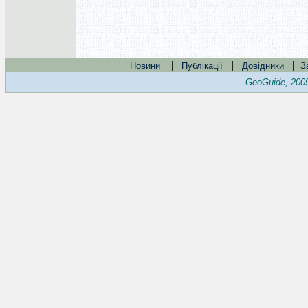
|
|
|
Новини
Публікації
Довідники
З
GeoGuide, 200