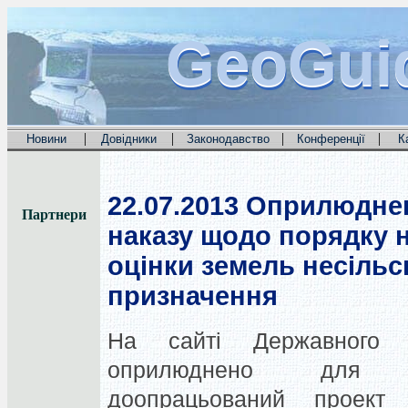
GeoGui
GeoGui
GeoGui
|
|
|
|
Новини
Довідники
Законодавство
Конференції
К
22.07.2013
Оприлюднен
Партнери
наказу щодо порядку 
оцінки земель несіль
призначення
На сайті Державного а
оприлюднено для гр
доопрацьований проект 