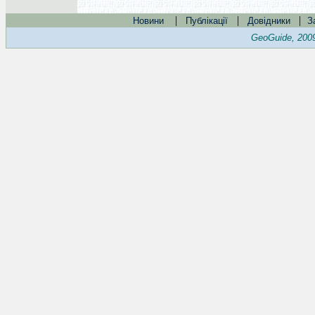
|
|
|
Новини
Публікації
Довідники
З
GeoGuide, 200