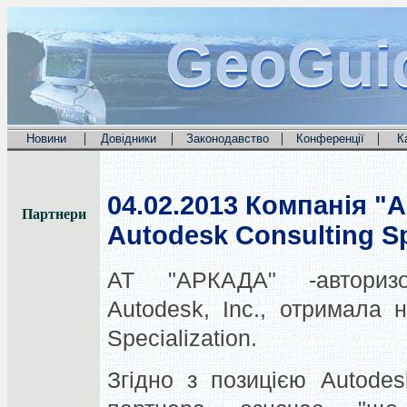
GeoGui
GeoGui
GeoGui
|
|
|
|
Новини
Довідники
Законодавство
Конференції
К
04.02.2013
Компанія "А
Партнери
Autodesk Consulting Sp
АТ "АРКАДА" -авторизо
Autodesk, Inc., отримала 
Specialization.
Згідно з позицією Autodes