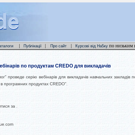
de
de
de
|
|
|
по низьким 
аталоги
Публікації
Про сайт
Курсові від На5ку
 вебінарів по продуктам CREDO для викладачів
лог" проведе серію вебінарів для викладачів навчальних закладів 
і в програмних продуктах CREDO".
тися за .
gue.com