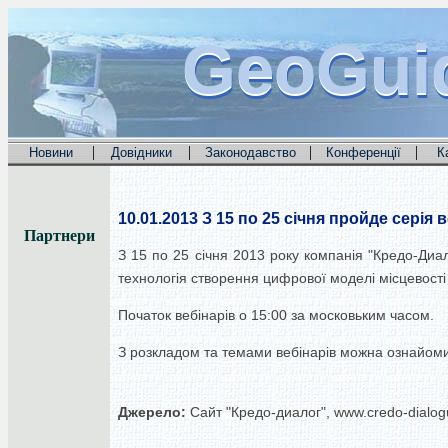
GeoGui
GeoGui
GeoGui
|
|
|
|
Новини
Довідники
Законодавство
Конференції
К
10.01.2013
З 15 по 25 січня пройде серія
Партнери
З 15 по 25 січня 2013 року компанія "Кредо-Диа
технологія створення цифрової моделі місцевост
Початок вебінарів о 15:00 за московьким часом.
З розкладом та темами вебінарів можна ознайоми
Джерело:
Сайт "Кредо-диалог", www.credo-dialo