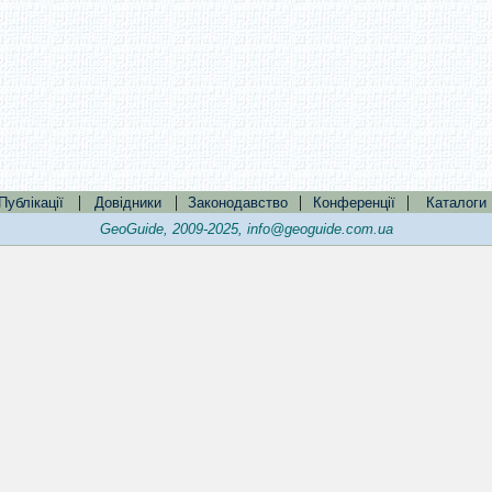
|
|
|
|
Публікації
Довідники
Законодавство
Конференції
Каталоги
GeoGuide, 2009-2025,
info@geoguide.com.ua