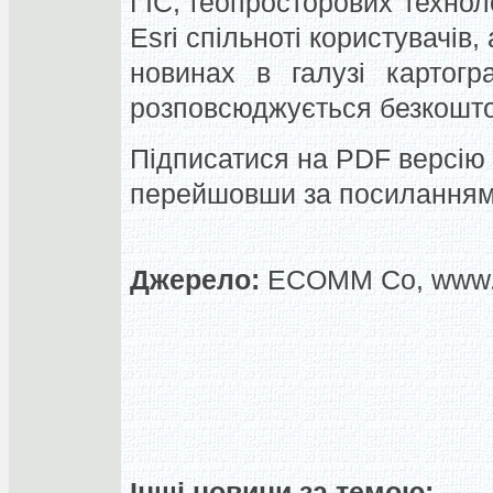
ГІС, геопросторових технол
Esri спільноті користувачів,
новинах в галузі картогр
розповсюджується безкошт
Підписатися на PDF версі
перейшовши за посиланням
Джерело:
ECOMM Co, www.
Інші новини за темою: