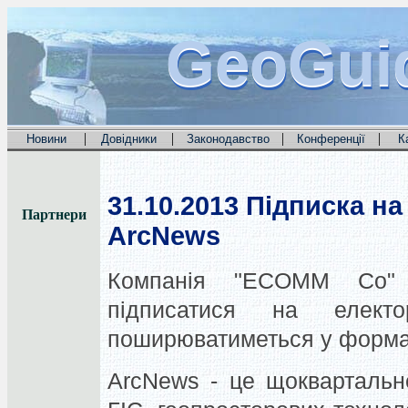
GeoGui
GeoGui
GeoGui
|
|
|
|
Новини
Довідники
Законодавство
Конференції
К
31.10.2013
Підписка на
Партнери
ArcNews
Компанія "ECOMM Co" 
підписатися на елект
поширюватиметься у формат
ArcNews - це щоквартальн