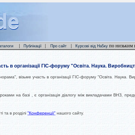
de
de
de
|
|
|
по низьким 
аталоги
Публікації
Про сайт
Курсові від На5ку
ть в організації ГІС-форуму "Освіта. Наука. Виробницт
орама", візьме участь в організації ГІС-форуму "Освіта. Наука. В
оками на базі , є організація діалогу між викладачами ВНЗ, предс
і та в розділі
"Конференції"
нашого сайту.