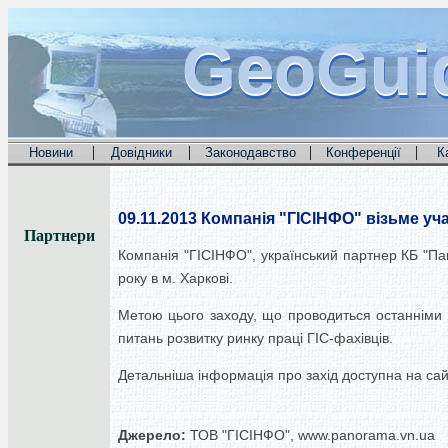
GeoGui
GeoGui
GeoGui
|
|
|
|
Новини
Довідники
Законодавство
Конференції
К
09.11.2013
Компанія "ГІСІНФО" візьме учас
Партнери
Компанія "ГІСІНФО", український партнер КБ "Пан
року в м. Харкові.
Метою цього заходу, що проводиться останніми р
питань розвитку ринку праці ГІС-фахівців.
Детальніша інформація про захід доступна на сайт
Джерело:
ТОВ "ГІСІНФО", www.panorama.vn.ua