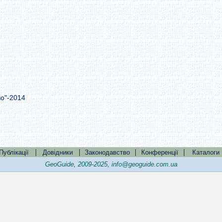
во"-2014
|
|
|
|
Публікації
Довідники
Законодавство
Конференції
Каталоги
GeoGuide, 2009-2025,
info@geoguide.com.ua