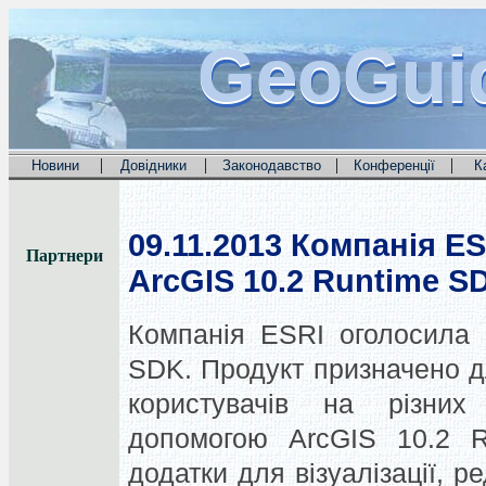
GeoGui
GeoGui
GeoGui
|
|
|
|
Новини
Довідники
Законодавство
Конференції
К
09.11.2013
Компанія ES
Партнери
ArcGIS 10.2 Runtime S
Компанія ESRI оголосила 
SDK. Продукт призначено д
користувачів на різни
допомогою ArcGIS 10.2 
додатки для візуалізації, р