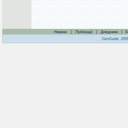
|
|
|
Новини
Публікації
Довідники
З
GeoGuide, 200