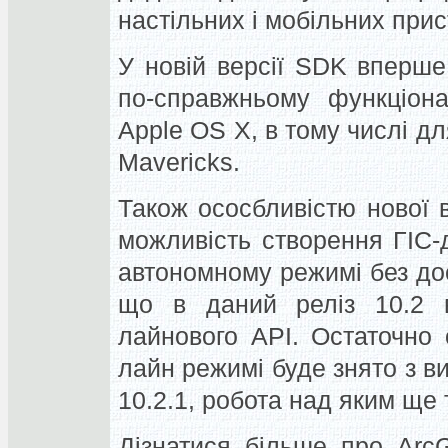
настільних і мобільних прис
У новій версії SDK вперше
по-справжньому функціон
Apple OS X, в тому числі д
Mavericks.
Також ососбливістю нової 
можливість створення ГІС-
автономному режимі без дос
що в даний реліз 10.2 
лайнового API. Остаточно
лайн режимі буде знято з в
10.2.1, робота над яким ще 
Дізнатися більше про Arc