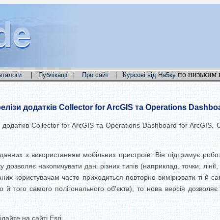
de
de
de
|
|
|
по низьким 
аталоги
Публікації
Про сайт
Курсові від На5ку
лізи додатків Collector for ArcGIS та Operations Dashboa
додатків Collector for ArcGIS та Operations Dashboard for ArcGIS.
данних з використанням мобільних пристроїв. Він підтримує робо
 дозволяє накопичувати дані різних типів (наприклад, точки, лінії,
даних користувачам часто приходиться повторно вимірювати ті й са
го й того самого полігонального об'єкта), то нова версія дозволяє
дайте на сайті Esri.