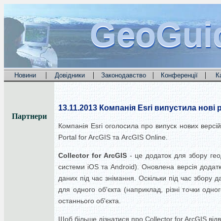
GeoGui
GeoGui
GeoGui
|
|
|
|
Новини
Довідники
Законодавство
Конференції
К
13.11.2013
Компанія Esri випустила нові ре
Партнери
Компанія Esri оголосила про випуск нових версій 
Portal for ArcGIS та ArcGIS Online.
Collector for ArcGIS
- це додаток для збору гео
системи iOS та Android). Оновлена версія додатку
даних під час знімання. Оскільки під час збору 
для одного об'єкта (наприклад, різні точки одно
останнього об'єкта.
Щоб більше дізнатися про Collector for ArcGIS відві