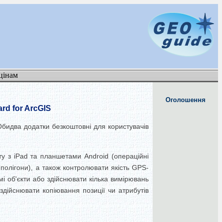
цінам
Оголошення
rd for ArcGIS
 Обидва додатки безкоштовні для користувачів
ту з iPad та планшетами Android (операційні
 полігони), а також контролювати якість GPS-
мі об'єкти або здійснювати кілька вимірювань
 здійснювати копіювання позиції чи атрибутів