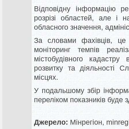
Відповідну інформацію ре
розрізі областей, але і н
обласного значення, адміні
За словами фахівців, це 
моніторинг темпів реалі
містобудівного кадастру 
розвитку та діяльності С
місцях.
У подальшому збір інформа
переліком показників буде 
Джерело:
Мінрегіон, minreg