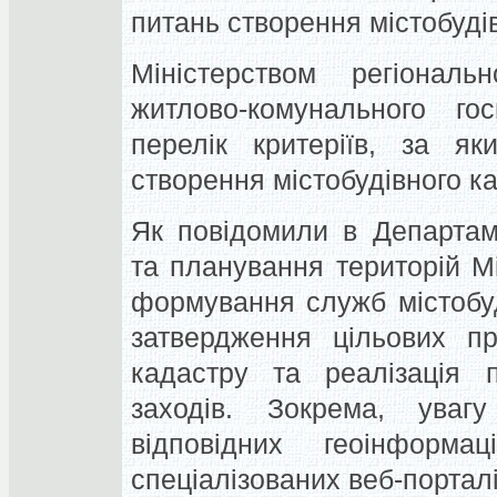
питань створення містобудів
Міністерством регіональ
житлово-комунального го
перелік критеріїв, за як
створення містобудівного ка
Як повідомили в Департаме
та планування територій Мі
формування служб містобуд
затвердження цільових пр
кадастру та реалізація 
заходів. Зокрема, уваг
відповідних геоінформ
спеціалізованих веб-порталі