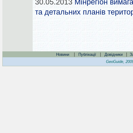
30.05.2013
Мінрегіон вимаг
та детальних планів терито
|
|
|
Новини
Публікації
Довідники
З
GeoGuide, 200