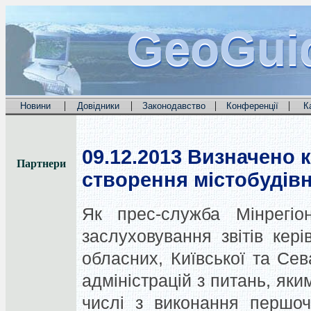
GeoGui
GeoGui
GeoGui
|
|
|
|
Новини
Довідники
Законодавство
Конференції
К
09.12.2013
Визначено кр
Партнери
створення містобудівн
Як прес-служба Мінрегіо
заслуховування звітів кер
обласних, Київської та Се
адміністрацій з питань, яки
числі з виконання першоч