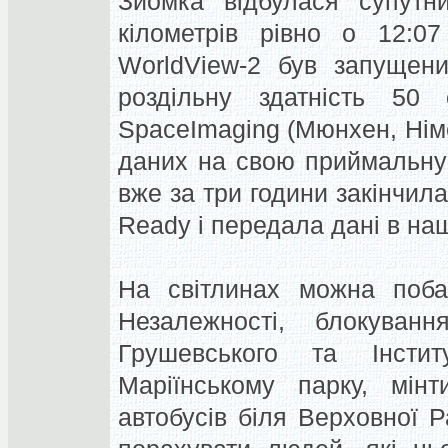
Зйомка відбулася супутн
кілометрів рівно о 12:0
WorldView-2 був запущен
роздільну здатність 50 
SpaceImaging (Мюнхен, Нім
даних на свою приймальну
вже за три години закінчила
Ready і передала дані в на
На світлинах можна поба
Незалежності, блокуван
Грушевського та Інстит
Маріїнському парку, мін
автобусів біля Верховної 