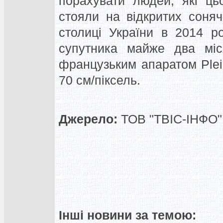
порахувати людей, які ць
стояли на відкритих соня
столиці України в 2014 р
супутника майже два міс
французьким апаратом Plei
70 см/піксель.
Джерело:
ТОВ "ТВІС-ІНФО",
Інші новини за темою: