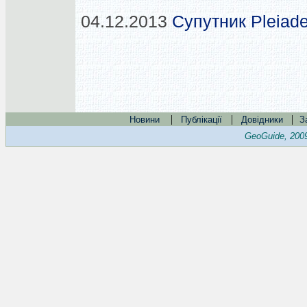
04.12.2013
Супутник Pleiad
|
|
|
Новини
Публікації
Довідники
З
GeoGuide, 200