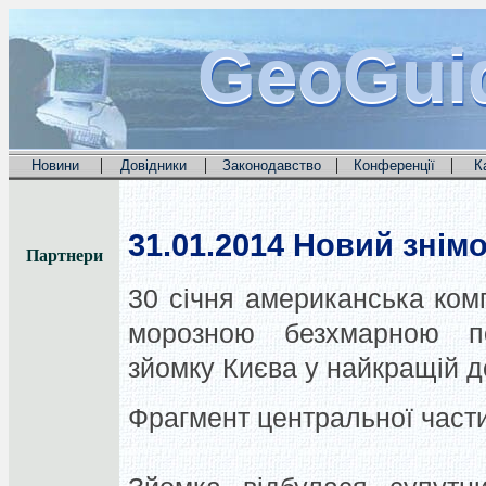
GeoGui
GeoGui
GeoGui
|
|
|
|
Новини
Довідники
Законодавство
Конференції
К
31.01.2014
Новий знімо
Партнери
30 січня американська комп
морозною безхмарною по
зйомку Києва у найкращій до
Фрагмент центральної части