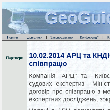
GeoGui
GeoGui
GeoGui
|
|
|
|
Новини
Довідники
Законодавство
Конференції
К
10.02.2014
АРЦ та КНДІ
Партнери
співпрацю
Компанія "АРЦ" та Київсь
судових експертиз Мініст
договір про співпрацю з ме
експертних досліджень, зок