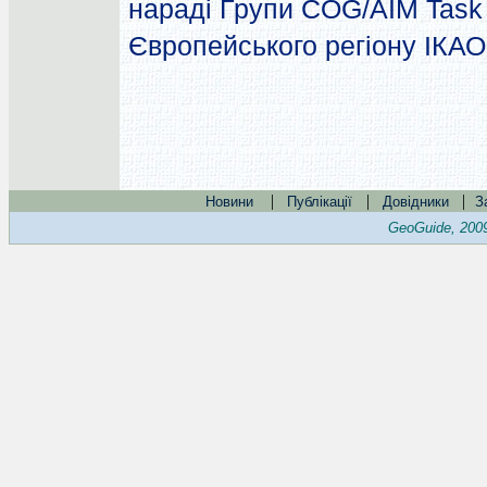
нараді Групи COG/AIM Task 
Європейського регіону ІКАО
|
|
|
Новини
Публікації
Довідники
З
GeoGuide, 200