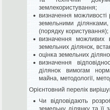
землекористування;
визначення можливості 
земельними ділянками, 
(порядку користування);
визначення можливих в
земельних ділянок, вста
оцінка земельних діляно
визначення відповідно
ділянок вимогам норма
майна, методології, мет
Орієнтовний перелік вирішу
Чи відповідають розро
земельну ділянку та її