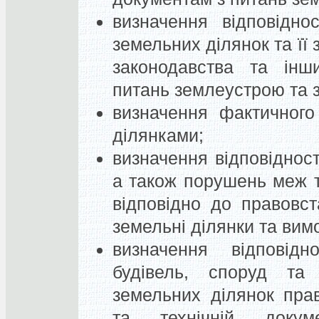
визначення відповідно
земельних ділянок та її
законодавства та ін
питань землеустрою та 
визначення фактичного
ділянками;
визначення відповіднос
а також порушень меж 
відповідно до правовс
земельні ділянки та вим
визначення відповідн
будівель, споруд та
земельних ділянок пра
та технічній докум