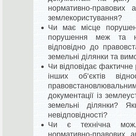
нормативно-правових 
землекористування?
Чи має місце порушен
порушення меж та н
відповідно до правовс
земельні ділянки та вим
Чи відповідає фактичне 
інших об’єктів від
правовстановлюваль
документації із землеу
земельні ділянки? Я
невідповідності?
Чи є технічна можл
нормативно-правових а