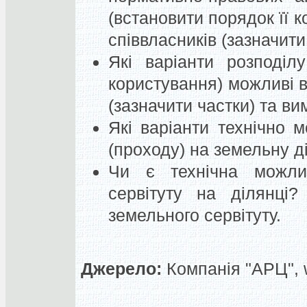
(встановити порядок її к
співвласників (зазначити
Які варіанти розподіл
користування) можливі в
(зазначити частки) та в
Які варіанти технічно 
(проходу) на земельну д
Чи є технічна можлив
сервітуту на ділянці?
земельного сервітуту.
Джерело:
Компанія "АРЦ", 