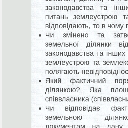
законодавства та ін
питань землеустрою т
відповідають, то в чому
Чи змінено та затв
земельної ділянки ві
законодавства та інших
землеустрою та землек
полягають невідповіднос
Який фактичний пор
ділянкою? Яка площ
співвласника (співвласн
Чи відповідає факт
земельною ділянк
документам на дану 