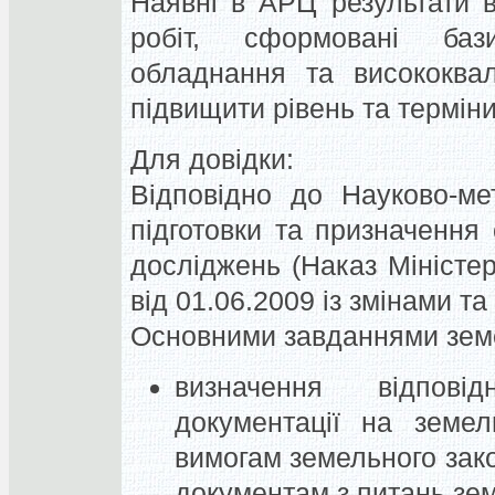
Наявні в АРЦ результати 
робіт, сформовані бази
обладнання та висококвал
підвищити рівень та термін
Для довідки:
Відповідно до Науково-ме
підготовки та призначення
досліджень (Наказ Міністер
від 01.06.2009 із змінами т
Основними завданнями земе
визначення відповід
документації на земел
вимогам земельного зак
документам з питань зе