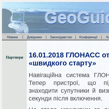
GeoGui
GeoGui
GeoGui
|
|
|
|
Новини
Довідники
Законодавство
Конференції
К
16.01.2018
ГЛОНАСС от
Партнери
«швидкого старту»
Навігаційна система ГЛО
Тепер пристрої, що
п
знаходити супутники й виз
секунди після включення.