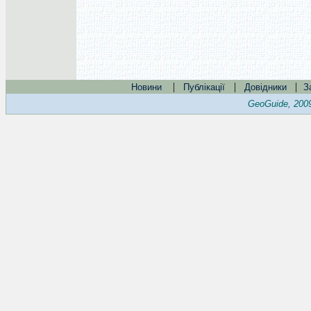
|
|
|
Новини
Публікації
Довідники
З
GeoGuide, 200