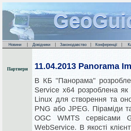
GeoGui
GeoGui
GeoGui
|
|
|
|
Новини
Довідники
Законодавство
Конференції
К
11.04.2013
Panorama Ima
Партнери
В КБ "Панорама" розробле
Service x64 розроблена я
Linux для створення та он
PNG або JPEG.
Піраміди т
OGC WMTS сервісами G
WebService.
В якості клієнт