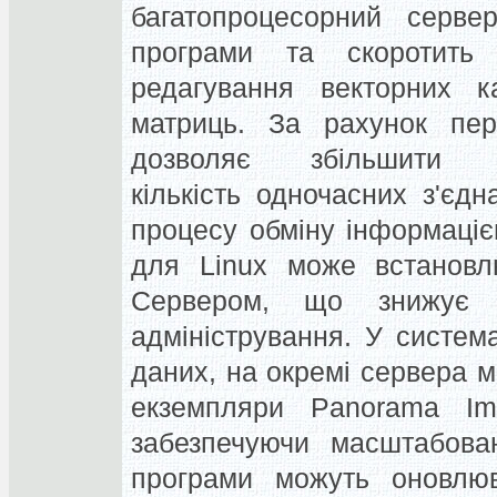
багатопроцесорний серве
програми та скоротить
редагування векторних к
матриць.
За рахунок пер
дозволяє збільшити 
кількість одночасних з'єдна
процесу обміну інформаціє
для Linux може встановл
Сервером, що знижує 
адміністрування.
У систем
даних, на окремі сервера 
екземпляри Panorama Im
забезпечуючи масштабован
програми можуть оновлюв