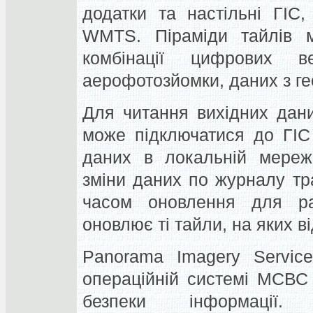
додатки та настільні ГІС
WMTS.
Піраміди тайлів 
комбінації цифрових в
аерофотозйомки, даних з ге
Для читання вихідних дан
може підключатися до ГІС
даних в локальній мережі
зміни даних по журналу тр
часом оновлення для ра
оновлює ті тайли, на яких в
Panorama Imagery Servic
операційній системі МСВС 
безпеки інформації.