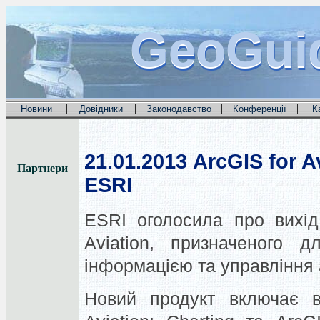
GeoGui
GeoGui
GeoGui
|
|
|
|
Новини
Довідники
Законодавство
Конференції
К
21.01.2013
ArcGIS for A
Партнери
ESRI
ESRI оголосила про вихід
Aviation, призначеного д
інформацією та управління
Новий продукт включає в