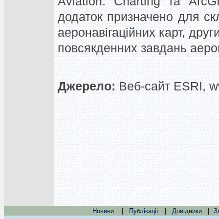
Aviation: Charting та ArcG
додаток призначено для ск
аеронавігаційних карт, дру
повсякденних завдань аероп
Джерело:
Веб-сайт ESRI, w
|
|
|
Новини
Публікації
Довідники
З