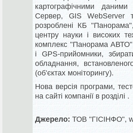
картографічними даними 
Сервер, GIS WebServer та
розроблені КБ "Панорама"
центру науки і високих т
комплекс "Панорама АВТО"
і GPS-прийомники, збират
обладнання, встановленог
(об'єктах моніторингу).
Нова версія програми, тест
на сайті компанії в розділі .
Джерело:
ТОВ "ГІСІНФО", 