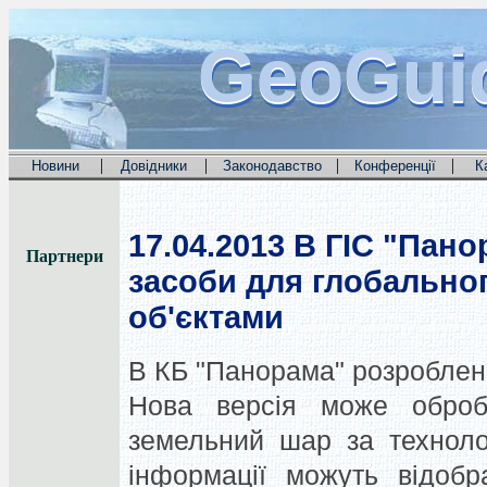
GeoGui
GeoGui
GeoGui
|
|
|
|
Новини
Довідники
Законодавство
Конференції
К
17.04.2013
В ГІС "Пано
Партнери
засоби для глобально
об'єктами
В КБ "Панорама" розроблена
Нова версія може оброб
земельний шар за технолог
інформації можуть відобр