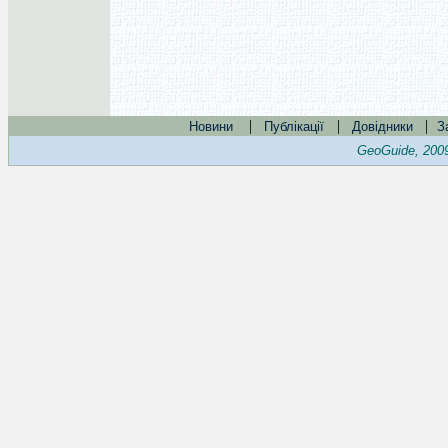
|
|
|
Новини
Публікації
Довідники
З
GeoGuide, 200