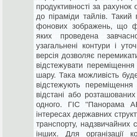
продуктивності за рахунок о
до піраміди тайлів. Такий 
фонових зображень, що фо
яких проведена завчасно
узагальнені контури і уто
версія дозволяє перемикат
відстежувати переміщення 
шару. Така можливість буд
відстежують переміщення 
відстані або розташованих
одного. ГІС "Панорама А
інтересах державних структ
транспорту, надзвичайних с
інших. Для організації к