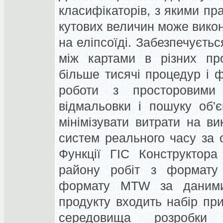
класифікаторів, з якими п
кутових величин може викону
на еліпсоїді. Забезпечуєть
між картами в різних про
більше тисячі процедур і 
роботи з просторовими 
відмальовки і пошуку об'є
мінімізувати витрати на в
систем реального часу за о
Функції ГІС Конструктора
району робіт з формату
формату MTW за даними 
продукту входить набір пр
середовища розробк