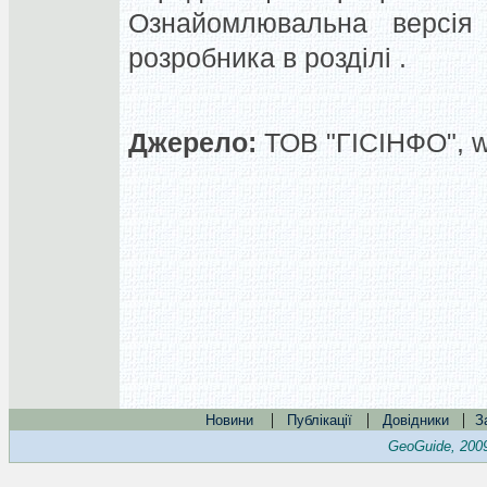
Ознайомлювальна версія
розробника в розділі .
Джерело:
ТОВ "ГІСІНФО", 
|
|
|
Новини
Публікації
Довідники
З
GeoGuide, 200