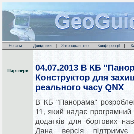
GeoGui
GeoGui
GeoGui
|
|
|
|
Новини
Довідники
Законодавство
Конференції
К
04.07.2013
В КБ "Панор
Партнери
Конструктор для захи
реального часу QNX
В КБ "Панорама" розроблен
11, який надає програмний 
додатків для бортових на
Дана версія підтримує