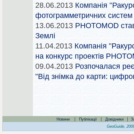
28.06.2013
Компанія "Ракурс
фотограмметричних систем
13.06.2013
PHOTOMOD став 
Землі
11.04.2013
Компанія "Ракур
на конкурс проектів PHOTO
09.04.2013
Розпочалася реє
"Від знімка до карти: цифро
|
|
|
Новини
Публікації
Довідники
З
GeoGuide, 200