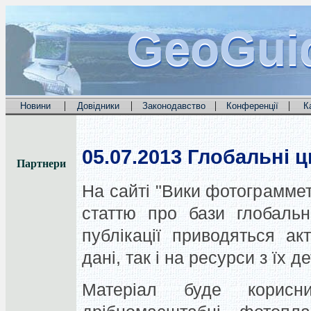
GeoGui
GeoGui
GeoGui
|
|
|
|
Новини
Довідники
Законодавство
Конференції
К
05.07.2013
Глобальні ц
Партнери
На сайті "Вики фотограммет
статтю про бази глобаль
публікації приводяться ак
дані, так і на ресурси з їх 
Матеріал буде корис