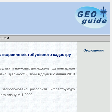
цінам
Оголошення
створення містобудівного кадастру
зультати
наукових
досліджень
і демонстрація
івної діяльності
», який відбувся 2 липня 2013
 запропоновано розробити
Інфраструктуру
ного
плану
М
1:2000
.