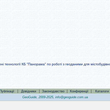
ені технології КБ "Панорама" по роботі з геоданими для містобудівн
|
|
|
|
Публікації
Довідники
Законодавство
Конференції
Каталоги
GeoGuide, 2009-2025,
info@geoguide.com.ua