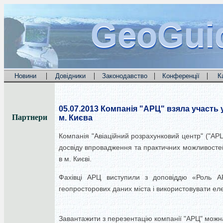
GeoGui
GeoGui
GeoGui
|
|
|
|
Новини
Довідники
Законодавство
Конференції
К
05.07.2013
Компанія "АРЦ" взяла участь 
Партнери
м. Києва
Компанія "Авіаційний розрахунковий центр" ("АРЦ
досвіду впровадження
та
практичних можливосте
в м. Києві.
Фахівці
АРЦ
виступили
з доповіддю
«Роль
А
геопросторових
даних
міста
і використовувати
ел
Завантажити з перезентацію компанії "АРЦ" мож