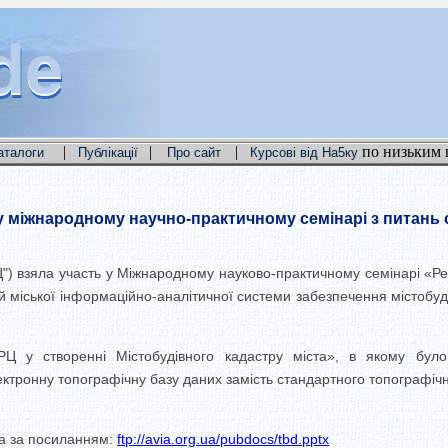
de
de
de
|
|
|
по низьким 
аталоги
Публікації
Про сайт
Курсові від На5ку
у міжнародному научно-практичному семінарі з питань 
") взяла участь у
Міжнародному
науково
-практичному
семінарі
«Ре
й
міської інформаційно
-аналітичної
системи забезпечення
містобуд
РЦ
у створенні
Містобудівного
кадастру
міста
»
,
в якому
було
ектронну
топографічну
базу
даних
замість
стандартного
топографіч
на за посиланням:
ftp://avia.org.ua/pubdocs/tbd.pptx