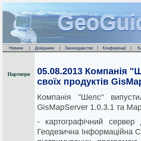
GeoGui
GeoGui
GeoGui
|
|
|
|
Новини
Довідники
Законодавство
Конференції
К
05.08.2013
Компанія "Ш
Партнери
своїх продуктів GisMa
Компанія "Шелс" випустил
GisMapServer 1.0.3.1 та Map
- картографічний сервер 
Геодезична Інформаційна Си