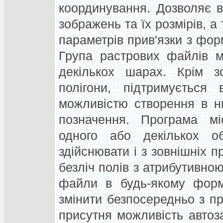
координування.
Дозволяє в
зображень та їх розмірів, а
параметрів прив'язки з форм
Група растрових файлів м
декількох шарах.
Крім з
полігони, підтримується
можливістю створення в нь
позначення.
Програма мі
одного або декількох об
здійснювати і з зовнішніх п
безліч полів з атрибутивно
файли в будь-якому форма
змінити безпосередньо з п
присутня можливість автоз