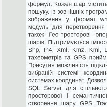
формул.
Кожен шар містить
пошуку.
Із зовнішніх прогр
зображення у формат wm
модуль для перетворення 
також Гео-просторові опе
шарів.
Підтримується імпорт
Shp, In4, Xml, Kmz, Kml, 
тахеометрів та GPS приймач
Присутня можливість підкл
вибраній системі координ
системах координат.
Дозвол
SQL Server для спільного
просторової і семантичної
створення шару GPS Trac