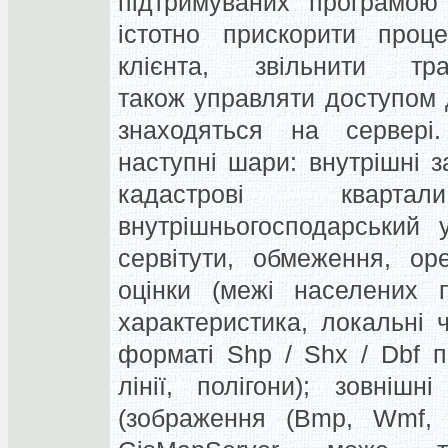
підтримуваних програмою
істотно прискорити про
клієнта, звільнити т
також управляти доступом 
знаходяться на сервері.
наступні шари: внутрішні з
кадастрові кварта
внутрішньогосподарський у
сервітути, обмеження, ор
оцінки (межі населених п
характеристика, локальні 
форматі Shp / Shx / Dbf п
лінії, полігони); зовні
(зображення (Bmp, Wmf, J