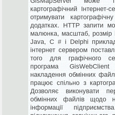
GisMapServer може т
картографічний Інтернет-се
отримувати картографічн
додатках.
HTTP запити мо
малюнка, масштаб, розмір
Java, С # і Delphi прикл
інтернет сервером постав
того для графічного се
програма GisWebClien
накладення обмінних файлі
працює спільно з картогр
Дозволяє виконувати пе
обмінних файлів щодо на
інформації підприємства