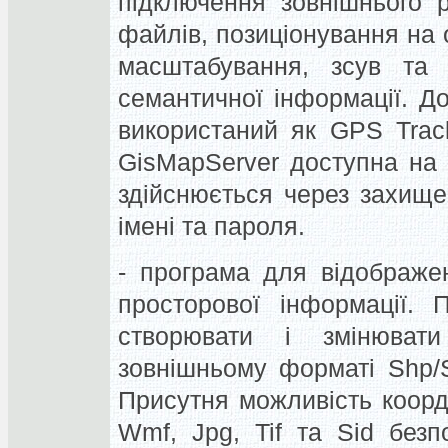
підключення зовнішнього 
файлів, позиціонування на
масштабування, зсув та 
семантичної інформації.
До
використаний як GPS Track
GisMapServer доступна на 
здійснюється через захище
імені та пароля.
- програма для відображе
просторової інформації.
П
створювати і змінюва
зовнішньому форматі Shp/S
Присутня можливість коор
Wmf, Jpg, Tif та Sid безп