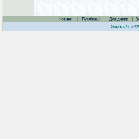
|
|
|
Новини
Публікації
Довідники
З
GeoGuide, 200