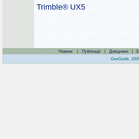
Trimble® UX5
|
|
|
Новини
Публікації
Довідники
З
GeoGuide, 200