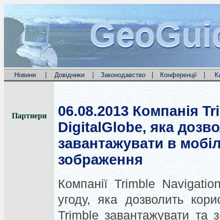
GeoGui
GeoGui
GeoGui
|
|
|
|
Новини
Довідники
Законодавство
Конференції
К
06.08.2013
Компанія Tri
Партнери
DigitalGlobe, яка доз
завантажувати в мобіл
зображення
Компанії Trimble Navigatio
угоду, яка дозволить кори
Trimble завантажувати та 