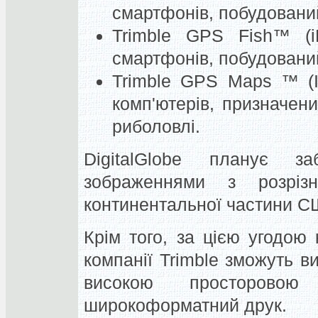
смартфонів, побудовани
Trimble GPS Fish™ (i
смартфонів, побудовани
Trimble GPS Maps ™ (I
комп'ютерів, призначе
риболовлі.
DigitalGlobe планує за
зображеннями з розрі
континентальної частини США
Крім того, за цією угодою
компанії Trimble зможуть в
високою просторовою
широкоформатний друк.