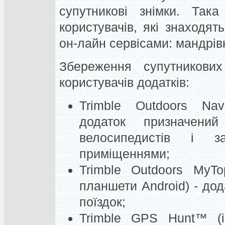
супутникові знімки. Так
користувачів, які знаходя
он-лайн сервісами: мандрівн
Збереження супутникови
користувачів додатків:
Trimble Outdoors Nav
додаток призначений
велосипедистів і з
приміщеннями;
Trimble Outdoors MyTo
планшети Android) - до
поїздок;
Trimble GPS Hunt™ (i