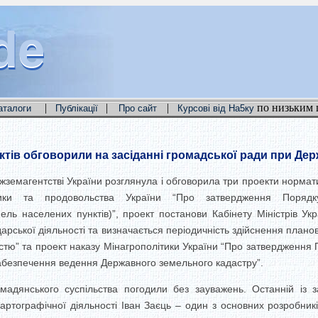
de
de
de
|
|
|
по низьким 
аталоги
Публікації
Про сайт
Курсові від На5ку
тів обговорили на засіданні громадської ради при Дер
жземагентстві України розглянула і обговорила три проекти нормат
ітики та продовольства України “Про затвердження Поряд
ель населених пунктів)”, проект постанови Кабінету Міністрів Ук
арської діяльності та визначається періодичність здійснення плано
стю” та проект наказу Мінагрополітики України “Про затвердження
безпечення ведення Державного земельного кадастру”.
мадянського суспільства погодили без зауважень. Останній із за
артографічної діяльності Іван Заєць – один з основних розробникі