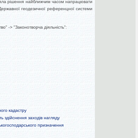
йняла рішення найближчим часом напрацювати
 Державної геодезичної референцної системи
о" -> "Законотворча діяльність":
ого кадастру
ь здійснення заходів нагляду
ькогосподарського призначення