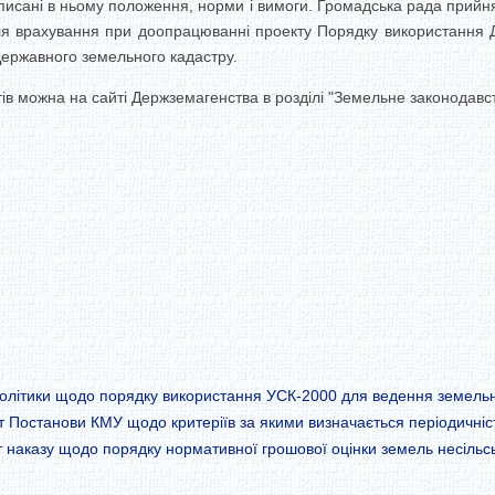
рописані в ньому положення, норми і вимоги. Громадська рада при
для врахування при доопрацюванні проекту Порядку використання
ержавного земельного кадастру.
в можна на сайті Держземагенства в розділі "Земельне законодавств
олітики щодо порядку використання УСК-2000 для ведення земельн
Постанови КМУ щодо критеріїв за якими визначається періодичніст
наказу щодо порядку нормативної грошової оцінки земель несільс