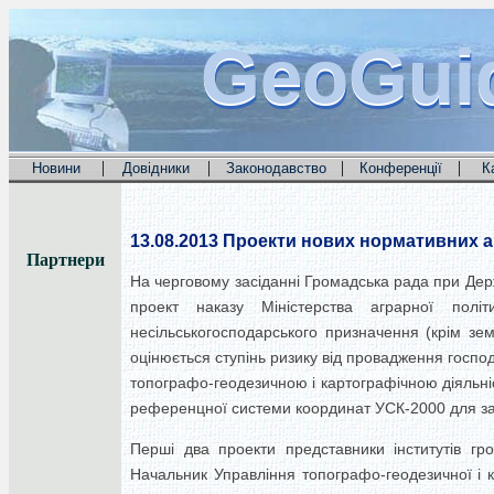
GeoGui
GeoGui
GeoGui
|
|
|
|
Новини
Довідники
Законодавство
Конференції
К
13.08.2013
Проекти нових нормативних ак
Партнери
На черговому засіданні Громадська рада при Дер
проект наказу Міністерства аграрної пол
несільськогосподарського призначення (крім зем
оцінюється ступінь ризику від провадження господ
топографо-геодезичною і картографічною діяльні
референцної системи координат УСК-2000 для за
Перші два проекти представники інститутів гро
Начальник Управління топографо-геодезичної і к