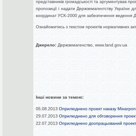
представників громадськості та аргументував п
пропозиції і надати Держземагентству України 
координат УСК-2000 для забезпечення ведення Д
Ознайомитись з текстом проектів нормативних акті
Джерело:
Держземагенство, www.land.gov.ua
Інші новини за темою:
05.08.2013
Оприлюднено проект наказу Мінагроп
29.07.2013
Оприлюднено для обговорення проект 
22.07.2013
Оприлюднено доопрацьований проект 