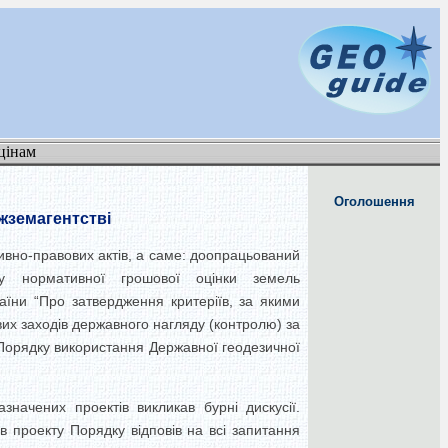
цінам
Оголошення
жземагентстві
ивно-правових актів, а саме: доопрацьований
ку нормативної грошової оцінки земель
раїни “Про затвердження критеріїв, за якими
вих заходів державного нагляду (контролю) за
 Порядку використання Державної геодезичної
значених проектів викликав бурні дискусії.
в проекту Порядку відповів на всі запитання