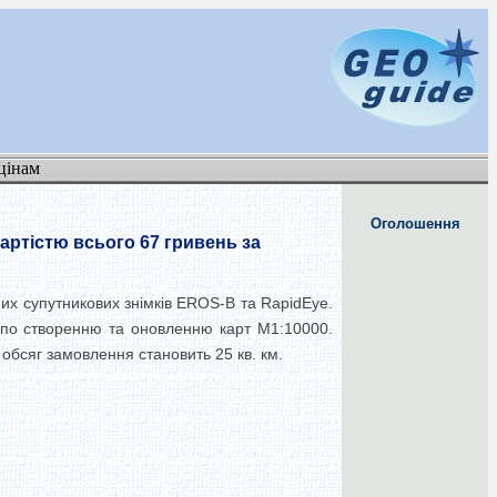
цінам
Оголошення
вартістю всього 67 гривень за
них супутникових знімків EROS-B та RapidEye.
т по створенню та оновленню карт М1:10000.
й обсяг замовлення становить 25 кв. км.