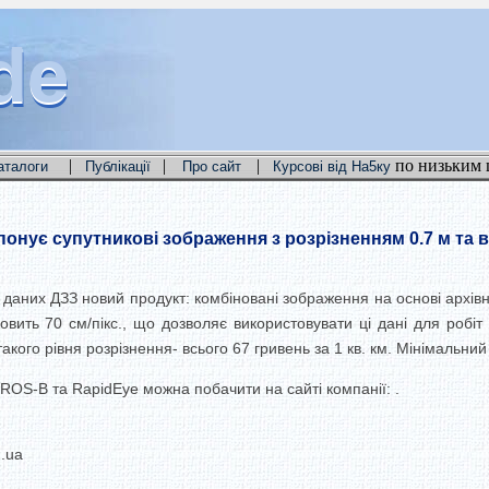
de
de
de
|
|
|
по низьким 
аталоги
Публікації
Про сайт
Курсові від На5ку
понує супутникові зображення з розрізненням 0.7 м та 
м даних ДЗЗ новий продукт: комбіновані зображення на основі архів
овить 70 см/пікс., що дозволяє використовувати ці дані для робі
акого рівня розрізнення- всього 67 гривень за 1 кв. км. Мінімальни
ROS-B та RapidEye можна побачити на сайті компанії: .
m.ua