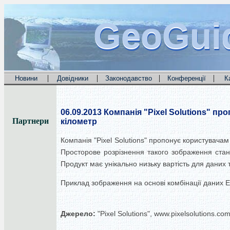
GeoGui
GeoGui
GeoGui
|
|
|
|
Новини
Довідники
Законодавство
Конференції
К
06.09.2013
Компанія "Pixel Solutions" про
Партнери
кілометр
Компанія "Pixel Solutions" пропонує користувача
Просторове розрізнення такого зображення стан
Продукт має унікально низьку вартість для даних т
Приклад зображення на основі комбінації даних E
Джерело:
"Pixel Solutions", www.pixelsolutions.co