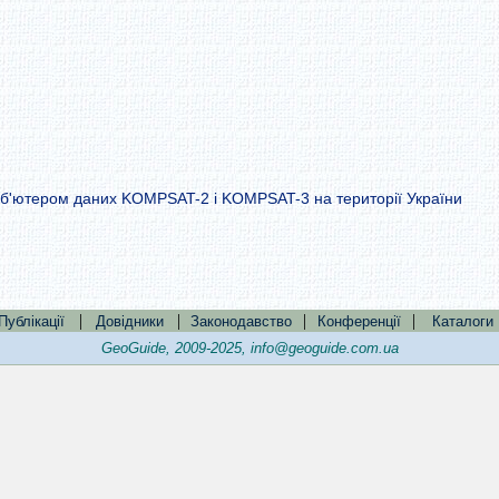
іб'ютером даних KOMPSAT-2 і KOMPSAT-3 на території України
|
|
|
|
Публікації
Довідники
Законодавство
Конференції
Каталоги
GeoGuide, 2009-2025,
info@geoguide.com.ua