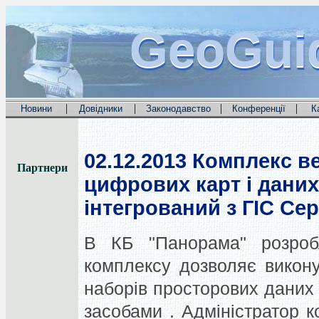
GeoGui
GeoGui
GeoGui
|
|
|
|
Новини
Довідники
Законодавство
Конференції
К
02.12.2013
Комплекс ве
Партнери
цифрових карт і дани
інтегрований з ГІС Се
В КБ "Панорама" розробл
комплексу дозволяє викон
наборів просторових даних
засобами . Адміністратор 