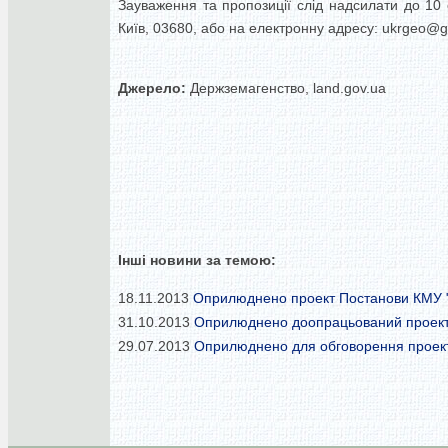
Зауваження та пропозиції слід надсилати до 10 
Київ, 03680, або на електронну адресу:
ukrgeo@ge
Джерело:
Держземагенство, land.gov.ua
Інші новини за темою:
18.11.2013
Оприлюднено проект Постанови КМУ "Пр
31.10.2013
Оприлюднено доопрацьований проект 
29.07.2013
Оприлюднено для обговорення проект 