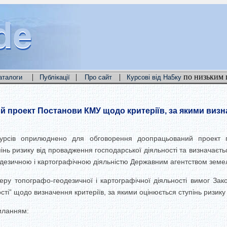
de
de
de
|
|
|
по низьким 
аталоги
Публікації
Про сайт
Курсові від На5ку
роект Постанови КМУ щодо критеріїв, за якими визна
урсів оприлюднено для обговорення доопрацьований проект по
інь ризику від провадження господарської діяльності та визначаєть
дезичною і картографічною діяльністю Державним агентством земел
у топографо-геодезичної і картографічної діяльності вимог Зак
ті” щодо визначення критеріїв, за якими оцінюється ступінь ризику 
иланням: