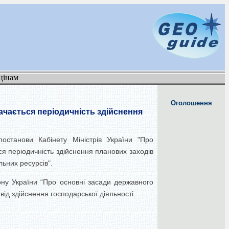
цінам
Оголошення
чається періодичність здійснення
станови Кабінету Міністрів України "Про
ся періодичність здійснення планових заходів
ьних ресурсів".
ону України “Про основні засади державного
від здійснення господарської діяльності.