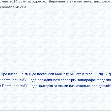
січня 2014 року за адресою: Державне агентство земельних ресур
omatica.kiev.ua
.
о внесення змін до постанови Кабінету Міністрів України від 17 г
постанови КМУ щодо періодичності перевірки топографо-геодезич
Постанови КМУ щодо критеріїв за якими визначається періодичніст