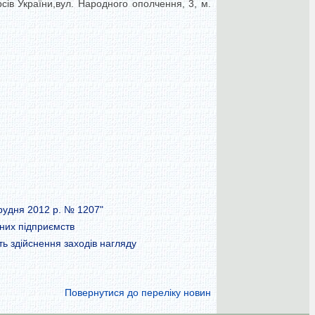
сів України,вул. Народного ополчення, 3, м.
рудня 2012 р. № 1207"
них підприємств
ь здійснення заходів нагляду
Повернутися до переліку новин