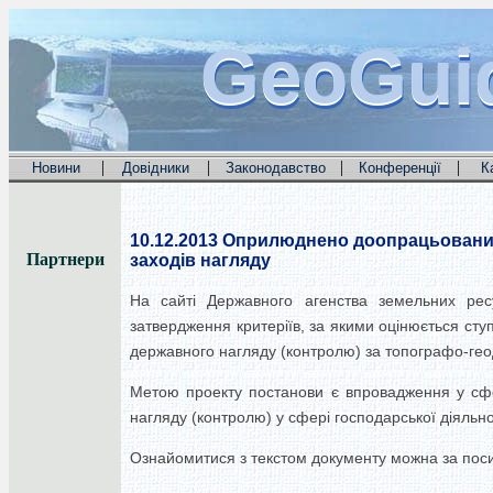
GeoGui
GeoGui
GeoGui
|
|
|
|
Новини
Довідники
Законодавство
Конференції
К
10.12.2013
Оприлюднено доопрацьований п
Партнери
заходів нагляду
На сайті Державного агенства земельних рес
затвердження критеріїв, за якими оцінюється ступ
державного нагляду (контролю) за топографо-гео
Метою проекту постанови є впровадження у сфер
нагляду (контролю) у сфері господарської діяльнос
Ознайомитися з текстом документу можна за пос