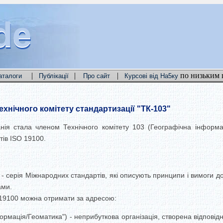
de
de
de
|
|
|
по низьким 
аталоги
Публікації
Про сайт
Курсові від На5ку
хнічного комітету стандартизації "ТК-103"
анія стала членом Технічного комітету 103 (Географічна інформ
тів ISO 19100.
- серія Міжнародних стандартів, які описують принципи і вимоги д
ами.
19100 можна отримати за адресою:
ормація/Геоматика") - неприбуткова організація, створена відповід