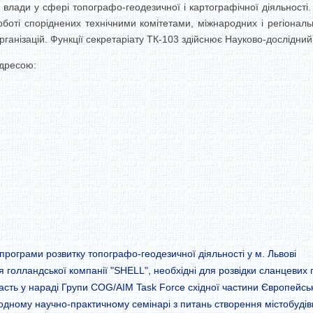
влади у сфері топографо-геодезичної і картографічної діяльност
оботі споріднених технічними комітетами, міжнародних і регіональ
нізацій. Функції секретаріату ТК-103 здійснює Науково-дослідний ін
адресою:
рограми розвитку топографо-геодезичної діяльності у м. Львові
 голландської компанії "SHELL", необхідні для розвідки сланцевих га
асть у нараді Групи COG/AIM Task Force східної частини Європейськ
одному научно-практичному семінарі з питань створення містобудів