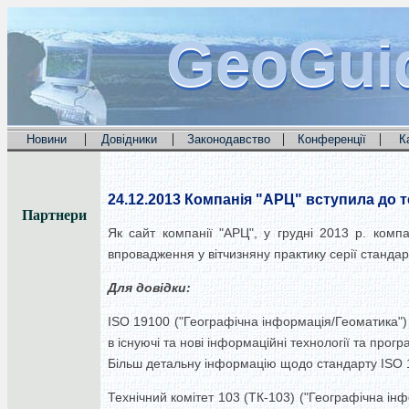
GeoGui
GeoGui
GeoGui
|
|
|
|
Новини
Довідники
Законодавство
Конференції
К
24.12.2013
Компанія "АРЦ" вступила до те
Партнери
Як сайт компанії "АРЦ", у грудні 2013 р. комп
впровадження у вітчизняну практику серії стандар
Для довідки:
ISO 19100 ("Географічна інформація/Геоматика") 
в існуючі та нові інформаційні технології та прогр
Більш детальну інформацію щодо стандарту ISO 
Технічний комітет 103 (ТК-103) ("Географічна інф