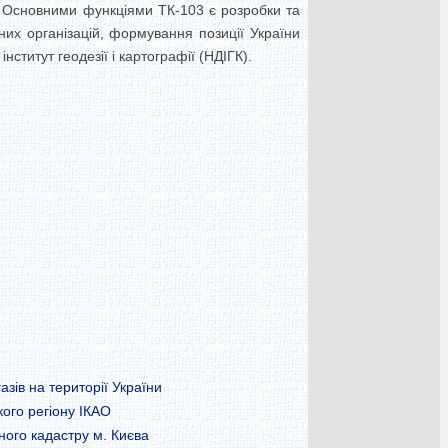
і. Основними функціями ТК-103 є розробки та
них організацій, формування позиції України
ститут геодезії і картографії (НДІГК).
зів на території України
ого регіону ІКАО
ного кадастру м. Києва