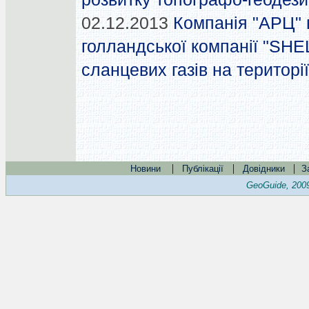
02.12.2013
Компанія "АРЦ" 
голландської компанії "SHEL
сланцевих газів на територі
|
|
|
Новини
Публікації
Довідники
З
GeoGuide, 200