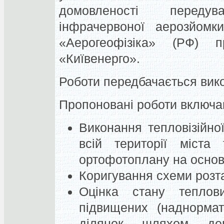
домовленості переду
інфрачервоної аерозйом
«Аерогеофізіка» (РФ) п
«Київенерго».
Роботи передбачається викон
Пропоновані роботи включа
Виконання тепловізійн
всій території міста 
ортофотоплану на основ
Коригування схеми розт
Оцінка стану теплов
підвищених (наднормат
ділянок шляхом деш