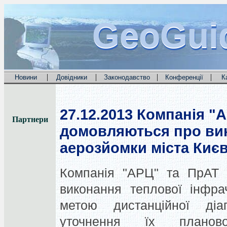
GeoGui
GeoGui
GeoGui
|
|
|
|
Новини
Довідники
Законодавство
Конференції
К
27.12.2013
Компанія "А
Партнери
домовляються про вик
аерозйомки міста Киє
Компанія "АРЦ" та ПрАТ 
виконання теплової інфра
метою дистанційної ді
уточнення їх планов