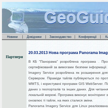
GeoGui
GeoGui
GeoGui
|
|
|
|
Новини
Довідники
Законодавство
Конференції
К
20.03.2013
Нова програма Panorama Image
Партнери
В КБ "Панорама" розроблена програма . Прог
сертифікованій за вимогами безпеки інформації
Imagery Service розроблена як розширення дл
Сервером. Піраміди тайлів публікуються по прот
WMTS, і користувачі програми GIS WebServer. Пі
даних з геопорталів та інших даних. Для читан
локальній мережі. Програма виконує моніторинг з
оновлює ті тайли, на яких сталися зміни.
Panorama Imagery Service для Linux реалізована