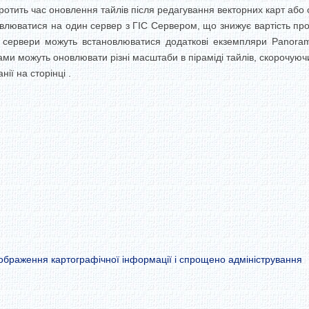
ротить час оновлення тайлів після редагування векторних карт або 
влюватися на один сервер з ГІС Сервером, що знижує вартість про
 сервери можуть встановлюватися додаткові екземпляри Panoram
ми можуть оновлювати різні масштаби в піраміді тайлів, скорочуючи 
ії на сторінці .
дображення картографічної інформації і спрощено адміністрування