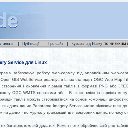
de
de
de
|
|
|
по низьким 
аталоги
Публікації
Про сайт
Курсові від На5ку
ry Service для Linux
рама забезпечує роботу web-сервісу під управлінням web-сер
. Open GIS WebService реалізує в Linux стандарт OGC Web Map T
я створення і оновлення пірамід тайлів в форматі PNG або JPE
околу OGC WMTS сервісами або . В якості клієнтів сервісів можу
раміди тайлів можуть створюватися на основі комбінації цифрових 
ня вихідних даних Panorama Imagery Service може підключатися до
міни даних - по журналу транзакцій для векторних даних, по часу 
 як багатопотоковий додаток. Кожен потік обробляє свій ряд тайл