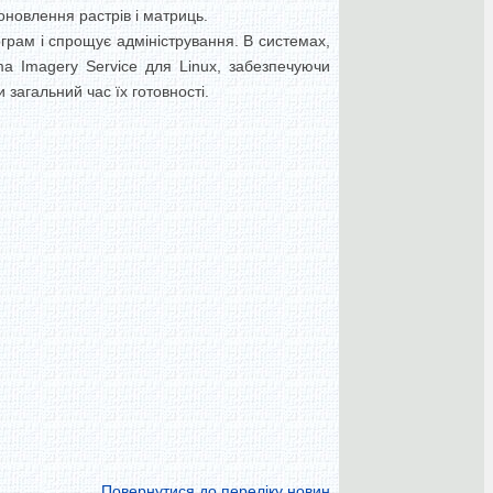
оновлення растрів і матриць.
грам і спрощує адміністрування. В системах,
a Imagery Service для Linux, забезпечуючи
загальний час їх готовності.
Повернутися до переліку новин