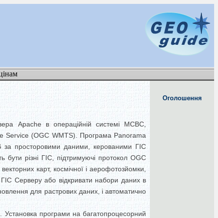
цінам
Оголошення
вера Apache в операційній системі МСВС,
ile Service (OGC WMTS). Програма Panorama
G за просторовими даними, керованими ГІС
ть бути різні ГІС, підтримуючі протокол OGC
векторних карт, космічної і аерофотозйомки,
 ГІС Серверу або відкривати набори даних в
оновлення для растрових даних, і автоматично
ів. Установка програми на багатопроцесорний