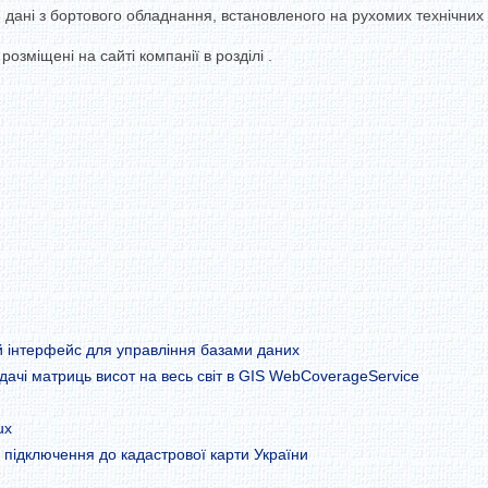
ані з бортового обладнання, встановленого на рухомих технічних з
розміщені на сайті компанії в розділі .
й інтерфейс для управління базами даних
ачі матриць висот на весь світ в GIS WebCoverageService
ux
 підключення до кадастрової карти України