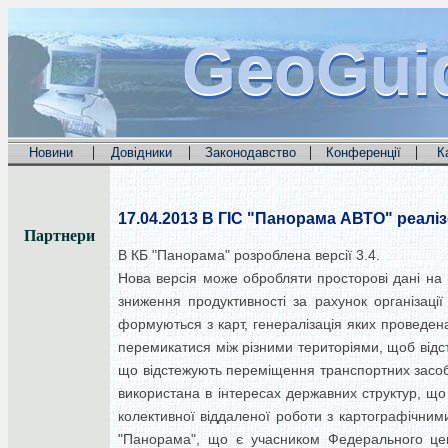
GeoGui
GeoGui
GeoGui
|
|
|
|
Новини
Довідники
Законодавство
Конференції
К
17.04.2013
В ГІС "Панорама АВТО" реаліз
Партнери
В КБ "Панорама" розроблена версії 3.4.
Нова версія може обробляти просторові дані на 
зниження продуктивності за рахунок організаці
формуються з карт, генералізація яких проведена 
перемикатися між різними територіями, щоб відс
що відстежують переміщення транспортних засобі
використана в інтересах державних структур, що 
колективної віддаленої роботи з картографічним
"Панорама", що є учасником Федерального цен