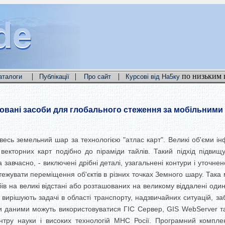
de
de
de
|
|
|
по низьким 
аталоги
Публікації
Про сайт
Курсові від На5ку
овані засоби для глобального стеження за мобільними
весь земельний шар за технологією "атлас карт". Великі об'єми ін
ї векторних карт подібно до піраміди тайлів. Такий підхід підви
завчасно, - виключені дрібні деталі, узагальнені контури і уточне
тежувати переміщення об'єктів в різних точках Земного шару. Така
в на великі відстані або розташованих на великому віддалені оди
вирішують задачі в області транспорту, надзвичайних ситуацій, за
и даними можуть використовуватися ГІС Сервер, GIS WebServer та
тру науки і високих технологій МНС Росії. Програмний компл