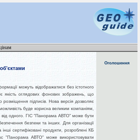
цінам
Оголошення
 об'єктами
формації можуть відображатися без істотного
щує якість оглядових фонових зображень, що
но розміщення підписів. Нова версія дозволяє
 можливість буде корисна великим компаніям,
н від одного. ГІС "Панорама АВТО" може бути
безпечення безпеки та інших. Для організації
 інші сертифіковані продукти, розроблені КБ
екс "Панорама АВТО" може використовувати